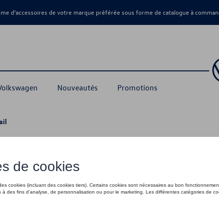
amme d’accessoires de votre marque préférée sous forme de catalogue à command
 Volkswagen
Nouveautés
Promotions
ail
porte-à-faux court et vitre coulissante
259,00 €