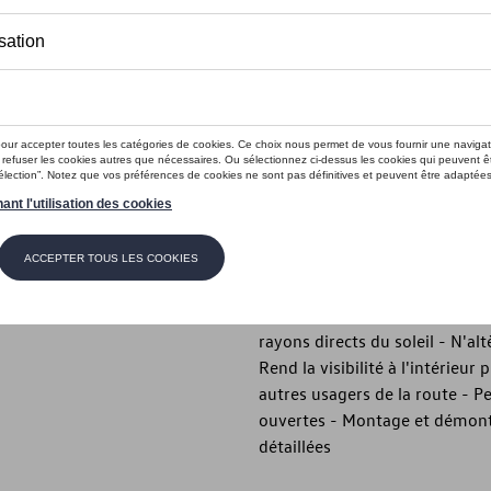
Ce produit n'est actuellement pas 
Vérifiez la disp
Introduction
- Pare-soleil Volkswagen d'ori
Description
- Store pare-soleil Volkswagen 
pièces - S'adapte parfaitement 
rayons directs du soleil - N'al
Rend la visibilité à l'intérieur
autres usagers de la route - Pe
ouvertes - Montage et démonta
détaillées