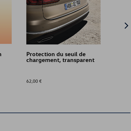
m
Protection du seuil de
Store 
chargement, transparent
vitre 
arrièr
Volk
62,00 €
130,00