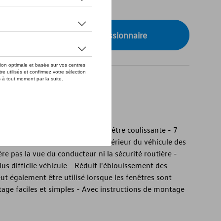
de stock
onibilité auprès de votre concessionnaire
gine
d'origine - pour T7, L1, avec fenêtre coulissante - 7
aux vitres arrière - Protège l'intérieur du véhicule des
tère pas la vue du conducteur ni la sécurité routière -
 plus difficile véhicule - Réduit l'éblouissement des
ut également être utilisé lorsque les fenêtres sont
ge faciles et simples - Avec instructions de montage