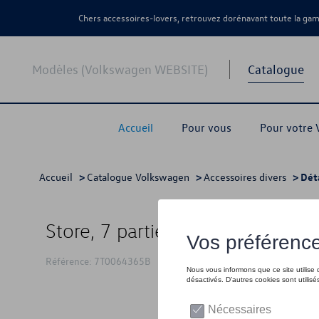
Chers accessoires-lovers, retrouvez dorénavant toute la g
Modèles (Volkswagen WEBSITE)
Catalogue
Accueil
Pour vous
Pour votre
Accueil
>
Catalogue Volkswagen
>
Accessoires divers
> Dét
Store, 7 parties, véhicules avec 
Référence: 7T0064365B