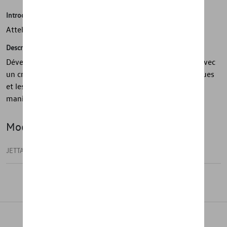
Introduction
Attelage de remorquage
Description
Développez les capacités de transport de votre voiture avec
un crochet d'attelage Volkswagen d'origine. Les remorques
et les systèmes de transport peuvent être utilisés de
manière fiable et sûre avec l'attelage.
Modèle(s)
JETTA