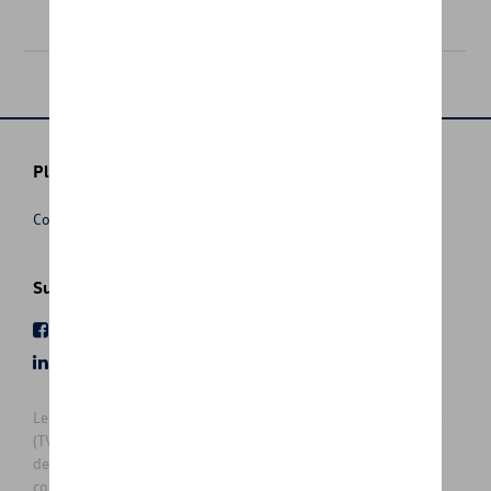
6,00 €
Plus d'informations
Conditions de vente
Suivez nous
Facebook
Youtube
LinkedIn
Instagram
Les prix affichés sur le présent site sont des prix recommandés
(TVAc), hors éventuels frais de montage. Pour connaitre le prix
de vente actuel et les éventuels frais de montage, veuillez
contacter votre concessionnaire/agent. Les prix recommandés