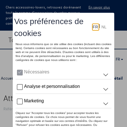
Chers accessoires-lovers, retrouvez dorénavant
En savoir plus
toute la gamme d’accessoires de votre marque
préférée sous forme de catalogue à
commander auprès de votre concessionaire.
Toggle navigation
FR
Accueil
>
Catalogue Volkswagen
>
Transport
>
Attelages
> Détail
Attelage de remorquage, Fixé
Référence: 5C7092101