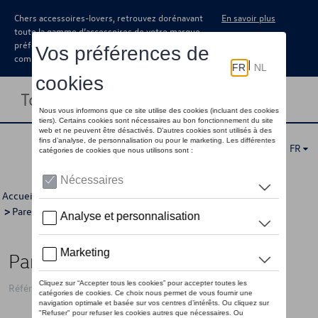
Chers accessoires-lovers, retrouvez dorénavant
En savoir plus
toute la gamme d’accessoires de votre marque
préférée sous forme de catalogue à
commander auprès de votre concessionaire.
Toggle navigation
FR
Accueil
>
Catalogue Volkswagen
>
Confort et protection
>
Pare-boue
> Détail
Pare-boue arrière
Référence: 14A075101