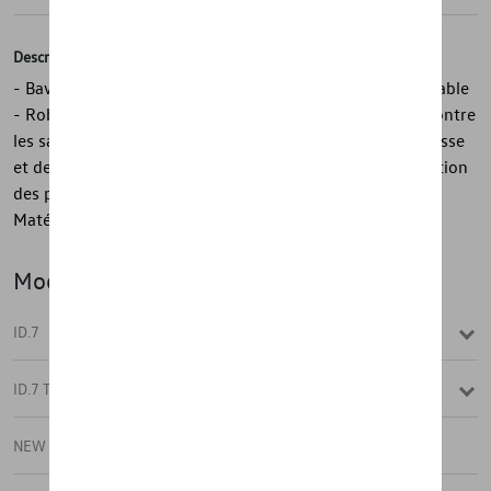
Description
- Bavette pare-boue d’origine Volkswagen, arrière - Durable
- Robuste - Protection contre les rayures - Protection contre
les saletés - Protection du soubassement, des bas de caisse
et des portes - Réduction des projections d’eau - Réduction
des projections de gravillons - 1 jeu = 2 unités, arrière -
Matériel de fixation compris
Modèle(s)
ID.7
ID.7 TOURER
NEW ID.7