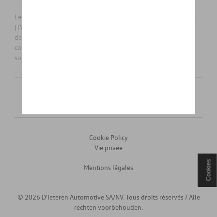
Les prix affichés sur le présent site sont des prix recommandés
(TVAc), hors éventuels frais de montage. Pour connaitre le prix
de vente actuel et les éventuels frais de montage, veuillez
contacter votre concessionnaire/agent. Les prix recommandés
sont sujets à des changements sans préavis.
Français
Nederlands
Cookie Policy
Vie privée
Cookies
Mentions légales
© 2026 D'Ieteren Automotive SA/NV. Tous droits réservés / Alle
rechten voorbehouden.