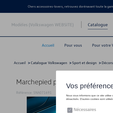
Chers accessoires-lovers, retrouvez dorénavant toute la g
Modèles (Volkswagen WEBSITE)
Catalogue
Accueil
Pour vous
Pour votre
Accueil
>
Catalogue Volkswagen
>
Sport et design
>
Décors
Marchepied pour la jupe latéral
Référence: 5NA071691