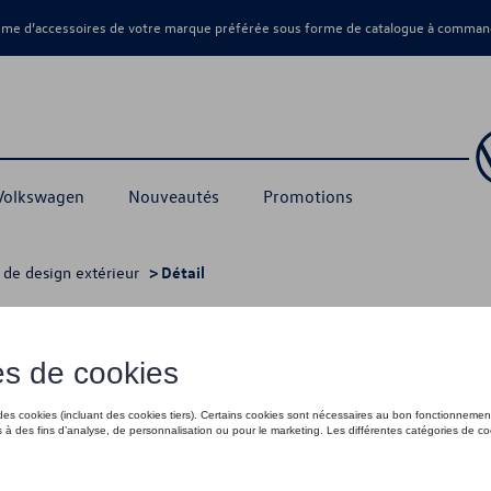
amme d’accessoires de votre marque préférée sous forme de catalogue à command
 Volkswagen
Nouveautés
Promotions
 de design extérieur
> Détail
e, Aluminium, argent, anodisé
935,00 €