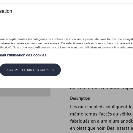
Ce produit n'est actuellement pas 
Vérifiez la disp
Introduction
Les marchepieds soulignent le 
même temps l'accès au véhicul
fabriqués en aluminium anodis
en plastique noir. Des inserts 
qui créent un effet antidérapa
Description
Les marchepieds soulignent le 
même temps l'accès au véhicul
fabriqués en aluminium anodis
en plastique noir. Des inserts 