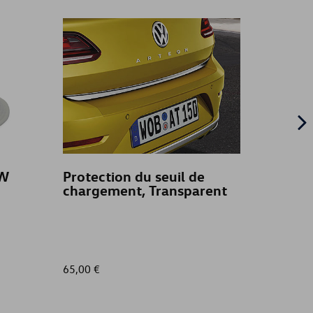
VW
Protection du seuil de
Tapis 
chargement, Transparent
avant,
à gau
65,00 €
62,00 €