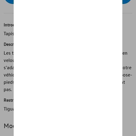
Introduction
Tapis de sol textiles
Description
Les tapis de sol textiles d'origine Volkswagen, fabriqués en
velours de haute qualité, sont parfaitement conçus pour
s'adapter et aider à protéger l'espace pour les pieds de votre
véhicule. En se fixant aux points prévus dans chaque repose-
pieds, les tapis avant tiennent bien en place et ne glissent
pas.
Restrictions
Tiguan A partir de la semaine : 2007/44
Modèle(s)