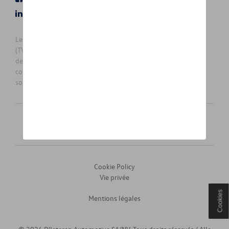
LinkedIn
Instagram
Les prix affichés sur le présent site sont des prix recommandés
(TVAc), hors éventuels frais de montage. Pour connaitre le prix
de vente actuel et les éventuels frais de montage, veuillez
contacter votre concessionnaire/agent. Les prix recommandés
sont sujets à des changements sans préavis.
Français
Nederlands
Cookie Policy
Vie privée
Cookies
Mentions légales