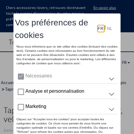
Chers accessoires-lovers, retrouvez dorénavant
En savoir plus
toute la gamme d’accessoires de votre marque
préférée sous forme de catalogue à
commander auprès de votre concessionaire.
Toggle navigation
FR
Accueil
>
Catalogue Volkswagen
>
Confort et protection
>
Tapis
>
Tapis textile
> Détail
Tapis de sol textiles, Devant, Noir,
velours
Référence: 5N1061225E WGK