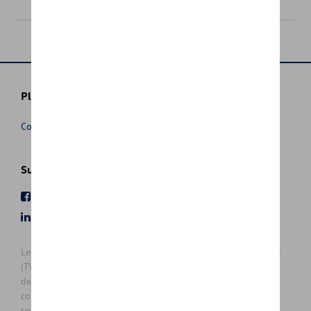
154,00 €
Plus d'informations
Conditions de vente
Suivez nous
Facebook
Youtube
LinkedIn
Instagram
Les prix affichés sur le présent site sont des prix recommandés
(TVAc), hors éventuels frais de montage. Pour connaitre le prix
de vente actuel et les éventuels frais de montage, veuillez
contacter votre concessionnaire/agent. Les prix recommandés
sont sujets à des changements sans préavis.