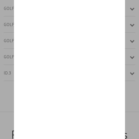
GOLF
GOLF (UNIQUEMENT DE STOCK)
GOLF VARIANT
GOLF VARIANT (UNIQUEMENT DE ST
ID.3
NEW GOLF
Tout charger
NEW GOLF VARIANT
NEW ID.3
Produits recommandés