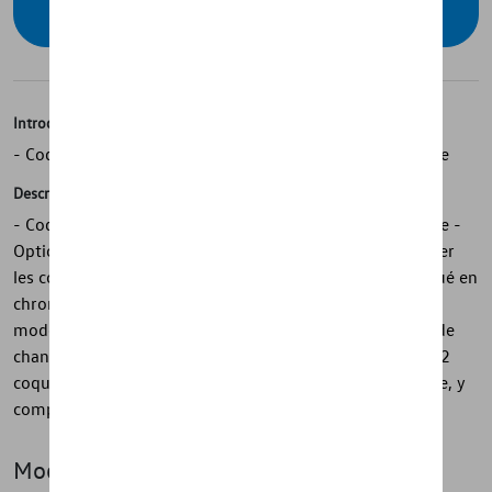
concessionnaire
Introduction
- Coques de rétroviseurs extérieurs Volkswagen d'origine
Description
- Coques de rétroviseurs extérieurs Volkswagen d'origine -
Option de post-équipement simple : il suffit de remplacer
les coques de rétroviseurs extérieurs - Design sophistiqué en
chrome mat - Pour les modèles Golf à partir de l'année-
modèle 2019 et ID.3 - Pour les véhicules sans assistant de
changement de voie « Side Assist » - 1 jeu, comprenant 2
coques de rétroviseurs extérieurs spécifiques au véhicule, y
compris les instructions de montage
Modèle(s)