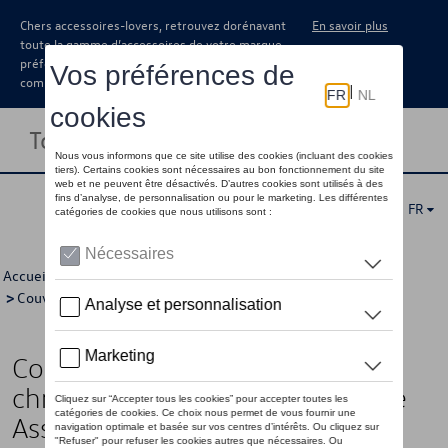
Chers accessoires-lovers, retrouvez dorénavant
En savoir plus
toute la gamme d’accessoires de votre marque
préférée sous forme de catalogue à
commander auprès de votre concessionaire.
Toggle navigation
FR
Accueil
>
Catalogue Volkswagen
>
Sport et design
>
Couvre-rétroviseurs
> Détail
Coques de rétroviseur, Effet
chrome, mat, véhicules sans Side
Assist