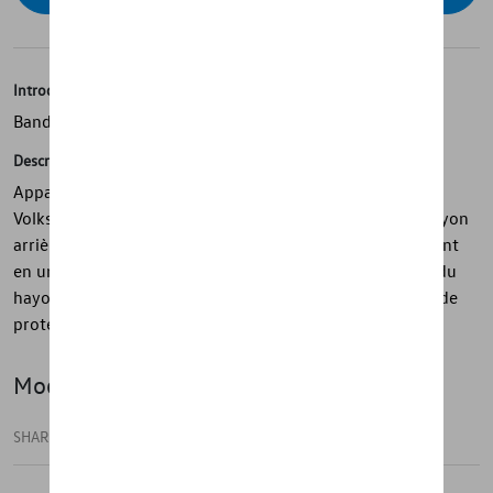
Introduction
Bande de protection pour le hayon
Description
Apparence éblouissante - Bande d'effet chromé arrière
Volkswagen d'origine à coller sur le bord inférieur du hayon
arrière pour donner à votre voiture un look chic et élégant
en un rien de temps. Il peut être collé au bord inférieur du
hayon rapidement et facilement et sert simultanément de
protecteur de bord.
Modèle(s)
SHARAN