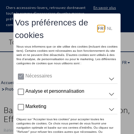
Chers accessoires-lovers, retrouvez dorénavant
En savoir plus
toute la gamme d’accessoires de votre marque
préférée sous forme de catalogue à
commander auprès de votre concessionaire.
Toggle navigation
FR
Accueil
>
Catalogue Volkswagen
>
Confort et protection
>
Protection
>
Protection pare-chocs
> Détail
Bande de protection pour le hayon,
Effet chromé
Référence: 7N0071360