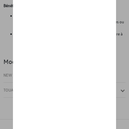
Bénéfices
Les parois latérales (hautes) empêchent le compartiment à
bagages de se salir lorsqu'on transporte des objets humides ou
sales, comme des chaussures de randonnée boueuses, etc.
Grâce à sa légèreté, il peut être facilement retiré de la voiture à
tout moment et nettoyé avec des produits de nettoyage
classiques.
Modèle(s)
NEW TOUAREG
TOUAREG