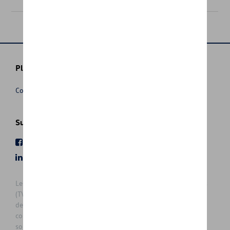
Plus d'informations
Conditions de vente
Suivez nous
Facebook
Youtube
LinkedIn
Instagram
Les prix affichés sur le présent site sont des prix recommandés
(TVAc), hors éventuels frais de montage. Pour connaitre le prix
de vente actuel et les éventuels frais de montage, veuillez
contacter votre concessionnaire/agent. Les prix recommandés
sont sujets à des changements sans préavis.