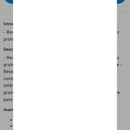
Introduction
- Revêtement de sol réversible Volkswagen d'origine avec
protection de seuil de chargement
Description
- Revêtement de sol réversible Volkswagen d'origine avec
protection de seuil de chargement - Fabriqué sur mesure -
Réversible - Avec dessus en velours - Protège le coffre
contre la saleté - Avec picots en plastique sur la face
inférieure - Empêche le chargement de glisser - Avec
protection de seuil de chargement rabattable - Protège le
pare-chocs contre les dommages
Avantages
Propreté et protection de l'état d'origine de la voiture
Gain de temps lors du nettoyage de la voiture