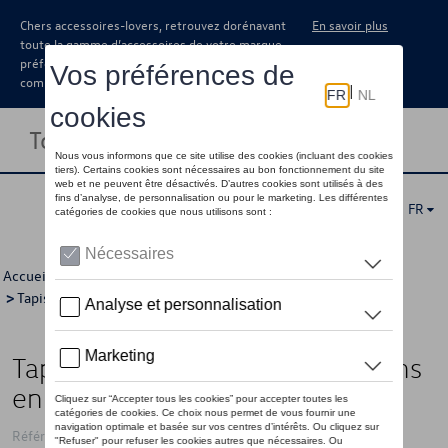
Chers accessoires-lovers, retrouvez dorénavant
En savoir plus
toute la gamme d’accessoires de votre marque
préférée sous forme de catalogue à
commander auprès de votre concessionaire.
Toggle navigation
FR
Accueil
>
Catalogue Volkswagen
>
Confort et protection
>
Tapis et coquilles de coffre
> Détail
Tapis de coffre réversible, Boutons
en velours/plastique
Référence: 760061210