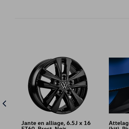
Jante en alliage, 6.5J x 16
Attela
ET60, Brest, Noir
(kit), P