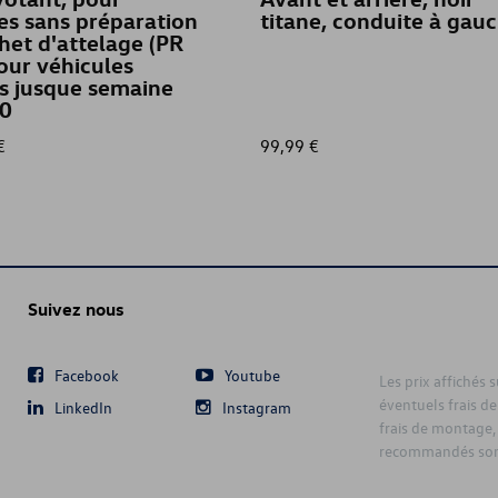
es sans préparation
titane, conduite à gau
het d'attelage (PR
our véhicules
s jusque semaine
0
€
99,99 €
Suivez nous
Facebook
Youtube
Les prix affichés 
éventuels frais de
LinkedIn
Instagram
frais de montage,
recommandés sont