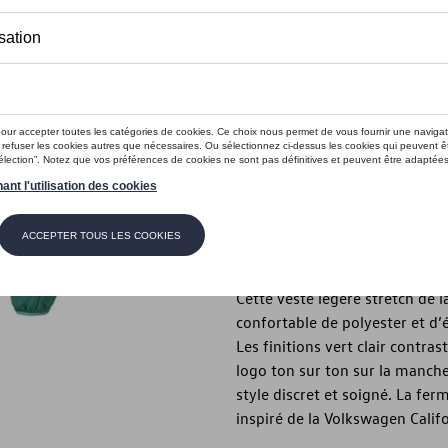
Ce produit n'est actuellement pas 
Taille
XL
L
M
S
Vérifiez la disp
Description
Cette veste légère stretch de 
confortable de polyester et d
Les finitions vert clair contr
logo ton sur ton sur la manche 
style discret et soigné. La fer
inspiré de la Volkswagen Califo