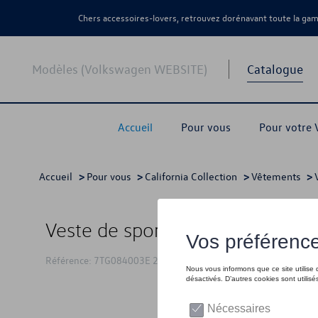
Chers accessoires-lovers, retrouvez dorénavant toute la g
Modèles (Volkswagen WEBSITE)
Catalogue
Accueil
Pour vous
Pour votre
Accueil
>
Pour vous
>
California Collection
>
Vêtements
>
Veste de sport VW California, ve
Référence: 7TG084003E 212