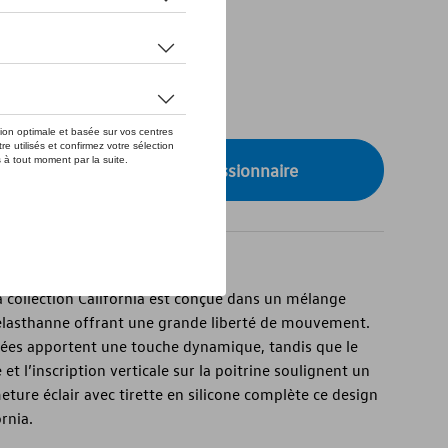
de stock
onibilité auprès de votre concessionnaire
la collection California est conçue dans un mélange
’élasthanne offrant une grande liberté de mouvement.
astées apportent une touche dynamique, tandis que le
et l’inscription verticale sur la poitrine soulignent un
meture éclair avec tirette en silicone complète ce design
rnia.