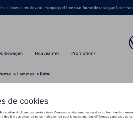
amme d’accessoires de votre marque préférée sous forme de catalogue à command
 Volkswagen
Nouveautés
Promotions
Vestes
>
Hommes
> Détail
rte - XXL
115,00 €