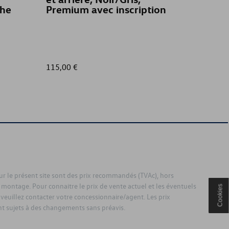
che
Premium avec inscription
115,00 €
15,00 €
sur le présent site sont des prix recommandés (TVAc), hors
 montage. Pour connaitre le prix de vente actuel et les éventuels
Cookies
 veuillez contacter votre concessionnaire/agent. Les prix
 sujets à des changements sans préavis.