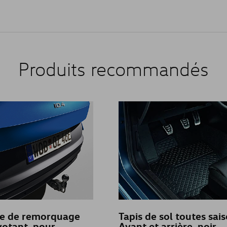
Produits recommandés
ge de remorquage
Tapis de sol toutes sais
ivotant, pour
Avant et arrière, noir