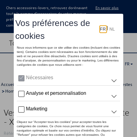
Chers accessoires-lovers, retrouvez dorénavant
En savoir plus
toute la gamme d’accessoires de votre marque
préférée sous forme de catalogue à
commander auprès de votre concessionaire.
Toggle navigation
FR
Accueil
>
Pour vous
>
California Collection
>
Vêtements
>
Vestes
>
Hommes
> Détail
Veste de sport VW California, verte
- XL
Référence: 7TG084003D 212