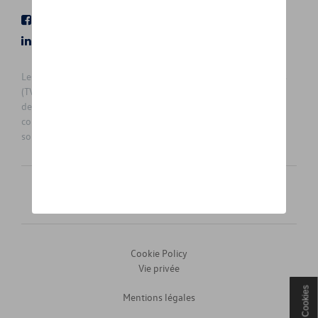
Facebook
Youtube
LinkedIn
Instagram
Les prix affichés sur le présent site sont des prix recommandés
(TVAc), hors éventuels frais de montage. Pour connaitre le prix
de vente actuel et les éventuels frais de montage, veuillez
contacter votre concessionnaire/agent. Les prix recommandés
sont sujets à des changements sans préavis.
Français
Nederlands
Cookie Policy
Vie privée
Cookies
Mentions légales