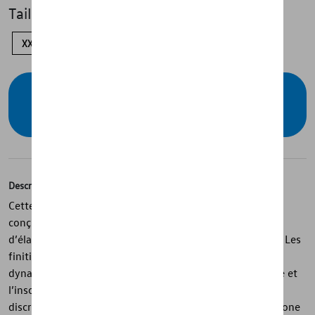
Taille
XXL
L
M
S
Vérifiez la disponibilité auprès de votre
concessionnaire
Description
Cette veste légère stretch de la collection California est
conçue dans un mélange confortable de polyester et
d’élasthanne offrant une grande liberté de mouvement. Les
finitions vert clair contrastées apportent une touche
dynamique, tandis que le logo ton sur ton sur la manche et
l’inscription verticale sur la poitrine soulignent un style
discret et soigné. La fermeture éclair avec tirette en silicone