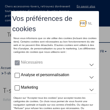
Chers accessoires-lovers, retrouvez dorénavant
En savoir plus
toute la gamme d’accessoires de votre marque
préférée sous forme de catalogue à
commander auprès de votre concessionaire.
Toggle navigation
FR
Accueil
>
Pour vous
>
Golf Collection
>
Vêtements
>
T-shirts/polo's
>
Hommes
> Détail
T-shirt VW Golf, bleu
Référence: 5HG084200AE530