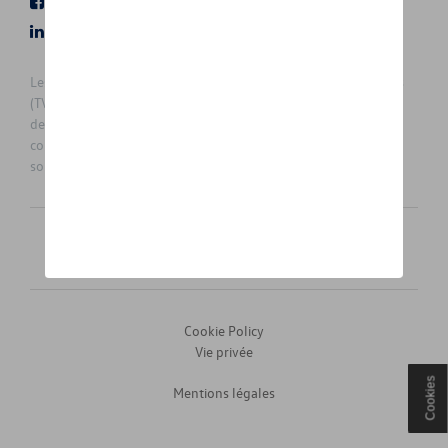
Facebook
Youtube
LinkedIn
Instagram
Les prix affichés sur le présent site sont des prix recommandés
(TVAc), hors éventuels frais de montage. Pour connaitre le prix
de vente actuel et les éventuels frais de montage, veuillez
contacter votre concessionnaire/agent. Les prix recommandés
sont sujets à des changements sans préavis.
Français
Nederlands
Cookie Policy
Vie privée
Cookies
Mentions légales