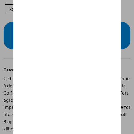
XXL
XL
L
M
S
Vérifiez la disponibilité auprès de votre
concessionnaire
Description
Ce t-shirt bleu de la collection Golf associe un style moderne
à des détails inspirés des générations emblématiques de la
Golf. Confectionné en coton single jersey, il offre un confort
agréable au quotidien, tandis que la poche poitrine avec
imprimé débordant, le slogan « Golf – Made by life. Made for
life » et les années de production des modèles Golf 1 à Golf
8 apportent une touche originale. L’impression de la
silhouette Golf au dos et l’étiquette latérale discrète