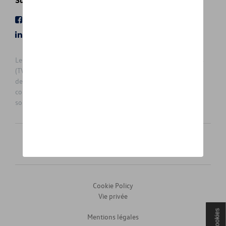
Suivez nous
Facebook
Youtube
LinkedIn
Instagram
Les prix affichés sur le présent site sont des prix recommandés
(TVAc), hors éventuels frais de montage. Pour connaitre le prix
de vente actuel et les éventuels frais de montage, veuillez
contacter votre concessionnaire/agent. Les prix recommandés
sont sujets à des changements sans préavis.
Français
Nederlands
Cookie Policy
Vie privée
Cookies
Mentions légales