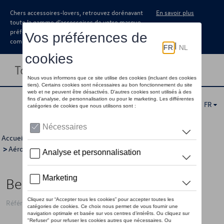
Chers accessoires-lovers, retrouvez dorénavant
En savoir plus
toute la gamme d’accessoires de votre marque
préférée sous forme de catalogue à
commander auprès de votre concessionaire.
Toggle navigation
FR
Accueil
>
Catalogue Volkswagen
>
Sport et design
>
Aérodynamisme
> Détail
Becquet de bord de toit
Référence: 7H2071644 GRU