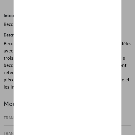
Introduction
Becquet de bord de toit
Description
Becquet de toit en 2 parties pour le montage sur les modèles
avec portes arrière comprenant une découpe pour le
troisième feu stop. Lorsque la porte arrière est ouverte, le
becquet de bord de toit se divise et lorsque les portes sont
refermées, se rejoignent harmoniquement en une seule
pièce. Est livré apprêté, y compris le matériel de montage et
les instructions de montage.
Modèle(s)
TRANSPORTER
TRANSPORTER FOURGON