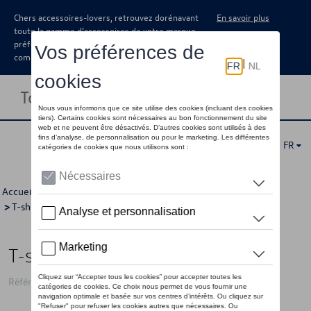
Chers accessoires-lovers, retrouvez dorénavant
En savoir plus
toute la gamme d’accessoires de votre marque
préférée sous forme de catalogue à
commander auprès de votre concessionaire.
Toggle navigation
FR
Accueil
>
Pour vous
>
Golf Collection
>
Vêtements
>
T-shirts/polo's
>
Hommes
> Détail
T-shirt VW Golf, bleu - L
Référence: 5HG084200C 530