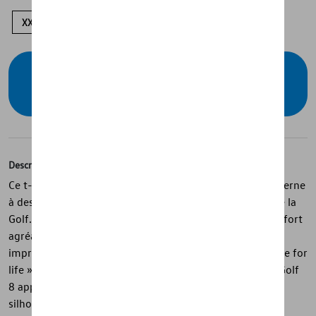
XXL
XL
M
S
Vérifiez la disponibilité auprès de votre
concessionnaire
Description
Ce t-shirt bleu de la collection Golf associe un style moderne
à des détails inspirés des générations emblématiques de la
Golf. Confectionné en coton single jersey, il offre un confort
agréable au quotidien, tandis que la poche poitrine avec
imprimé débordant, le slogan « Golf – Made by life. Made for
life » et les années de production des modèles Golf 1 à Golf
8 apportent une touche originale. L’impression de la
silhouette Golf au dos et l’étiquette latérale discrète