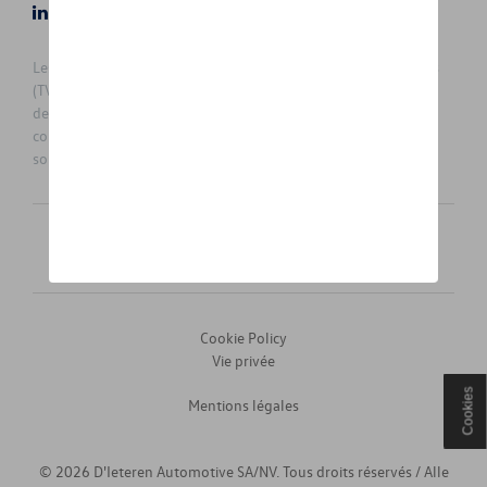
LinkedIn
Instagram
Les prix affichés sur le présent site sont des prix recommandés
(TVAc), hors éventuels frais de montage. Pour connaitre le prix
de vente actuel et les éventuels frais de montage, veuillez
contacter votre concessionnaire/agent. Les prix recommandés
sont sujets à des changements sans préavis.
Français
Nederlands
Cookie Policy
Vie privée
Cookies
Mentions légales
© 2026 D'Ieteren Automotive SA/NV. Tous droits réservés / Alle