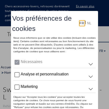
Chers accessoires-lovers, retrouvez dorénavant
En savoir plus
toute la gamme d’accessoires de votre marque
préférée sous forme de catalogue à
commander auprès de votre concessionaire.
Toggle navigation
FR
Accueil
>
Pour vous
>
"R" Collection
>
Vêtements
>
Pulls
>
Hommes
> Détail
Sweat-shirt VW logo « R », beige -
L
Référence: 3B4084131C UHS