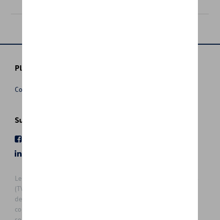
20,00 €
Plus d'informations
Conditions de vente
Suivez nous
Facebook
Youtube
LinkedIn
Instagram
Les prix affichés sur le présent site sont des prix recommandés
(TVAc), hors éventuels frais de montage. Pour connaitre le prix
de vente actuel et les éventuels frais de montage, veuillez
contacter votre concessionnaire/agent. Les prix recommandés
sont sujets à des changements sans préavis.