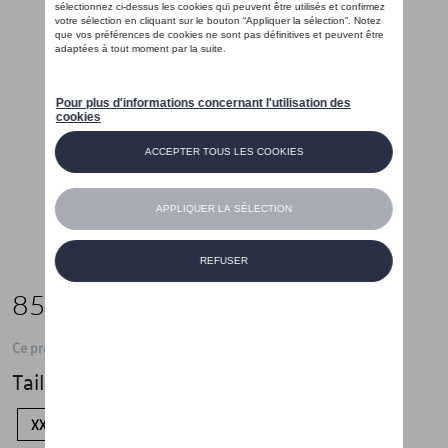
85,00 €
Ce produit n'est actuellement pas de stock
Taille
XXL
XL
M
S
XS