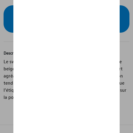
Vérifiez la disponibilité auprès de votre
concessionnaire
Description
Le sweat-shirt de la collection « R » est une pièce unisexe
beige en mélange coton et élasthanne, offrant un confort
agréable et une coupe moderne. La couture de séparation
tendance à l’avant apporte une touche de style, tandis que
l’étiquette R sur la couture latérale et le logo R imprimé sur
la poitrine signent discrètement la pièce.