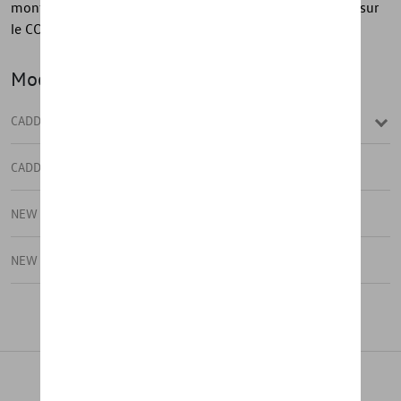
montage sur le véhicule diffère du montage mentionné sur
le COC
Modèle(s)
CADDY
CADDY CARGO
NEW CADDY
NEW CADDY CARGO