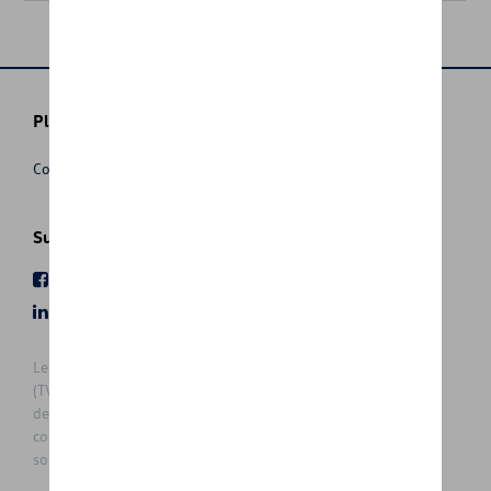
Plus d'informations
Conditions de vente
Suivez nous
Facebook
Youtube
LinkedIn
Instagram
Les prix affichés sur le présent site sont des prix recommandés
(TVAc), hors éventuels frais de montage. Pour connaitre le prix
de vente actuel et les éventuels frais de montage, veuillez
contacter votre concessionnaire/agent. Les prix recommandés
sont sujets à des changements sans préavis.