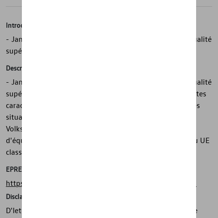
Introduction
- Jante en acier d'origine Volkswagen résistante et de qualité
supérieure
Description
- Jante en acier Volkswagen d'origine résistante et de qualité
supérieure - Pneus hautes performances avec d'excellentes
caractéristiques de conduite et adhérence dans toutes les
situations de conduite - Maintien sûr des enjoliveurs
Volkswagen d'origine - Assemblage avec des masses
d'équilibrage sans plomb écologiques en zinc - Bon pneu UE
classe d'étiquette pour l'adhérence sur sol mouillé
EPREL
https://eprel.ec.europa.eu/screen/product/tyres/381988
Disclaimer
D'Ieteren Automotive ne peut être tenu responsable si le