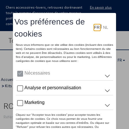
Chers accessoires-lovers, retrouvez dorénavant
En savoir plus
toute la gamme d’accessoires de votre marque
préférée sous forme de catalogue à
commander auprès de votre concessionaire.
Toggle navigation
FR
Accueil
>
Catalogue Volkswagen
>
Jantes et roues
>
Kits jantes avec pneus
>
Kits d'hiver
> Détail
ROUES HIVER 17"
Référence: 5R3WCWN67A 1OR