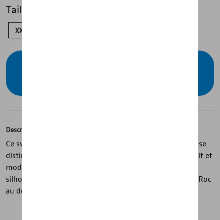
Taille
XXL
L
M
S
XS
Vérifiez la disponibilité auprès de votre
concessionnaire
Description
Ce sweat à capuche pour hommes de la collection T-Roc se
distingue par sa couleur Canary Yellow et son style sportif et
moderne. Confectionné en 100 % coton, il présente une
silhouette T-Roc imprimée à l’avant et une inscription T-Roc
au dos, avec un bouton Volkswagen comme finition.