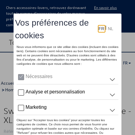
Chers accessoires-lovers, retrouvez dorénavant
En savoir plus
toute la gamme d’accessoires de votre marque
préférée sous forme de catalogue à
commander auprès de votre concessionaire.
Toggle navigation
FR
Accueil
>
Pour vous
>
T-Roc Collection
>
Vêtements
>
Pulls
>
Hommes
> Détail
Sweat à capuche VW T-Roc, jaune -
XL
Référence: 2GV084130D 655