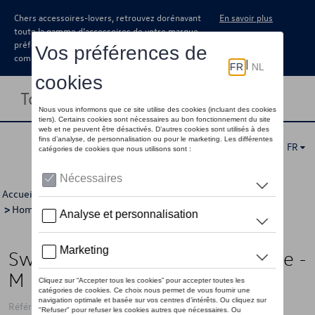
Chers accessoires-lovers, retrouvez dorénavant
En savoir plus
toute la gamme d’accessoires de votre marque
préférée sous forme de catalogue à
commander auprès de votre concessionaire.
Toggle navigation
FR
Accueil
>
Pour vous
>
T-Roc Collection
>
Vêtements
>
Pulls
>
Hommes
> Détail
Sweat à capuche VW T-Roc, jaune -
M
Référence: 2GV084130B 655