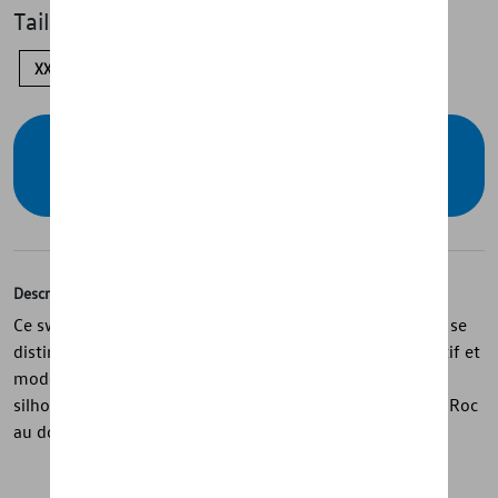
Taille
XXL
XL
L
S
XS
Vérifiez la disponibilité auprès de votre
concessionnaire
Description
Ce sweat à capuche pour hommes de la collection T-Roc se
distingue par sa couleur Canary Yellow et son style sportif et
moderne. Confectionné en 100 % coton, il présente une
silhouette T-Roc imprimée à l’avant et une inscription T-Roc
au dos, avec un bouton Volkswagen comme finition.