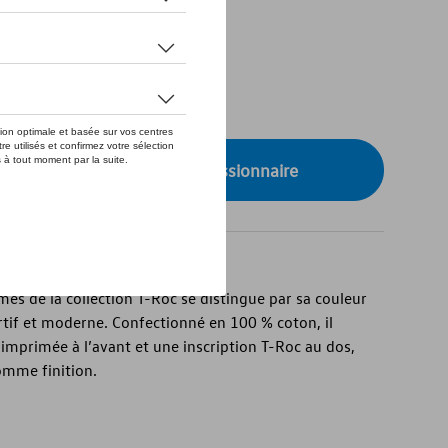
de stock
XS
onibilité auprès de votre concessionnaire
s de la collection T-Roc se distingue par sa couleur
rtif et moderne. Confectionné en 100 % coton, il
imprimée à l’avant et une inscription T-Roc au dos,
mme finition.