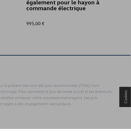
également pour le hayon à
commande électrique
995,00 €
40,00 €
sur le présent site sont des prix recommandés (TVAc), hors
 montage. Pour connaitre le prix de vente actuel et les éventuels
Cookies
 veuillez contacter votre concessionnaire/agent. Les prix
 sujets à des changements sans préavis.