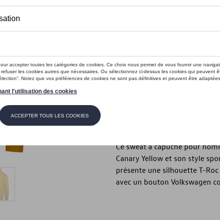
Ce produit n'est actuellement pas 
Taille
XL
L
M
S
Vérifiez la disp
Description
Ce sweat à capuche pour homme
Canary Yellow et son style spo
présente une silhouette T-Roc 
avec un bouton Volkswagen co