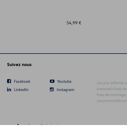
54,99 €
Suivez nous
Facebook
Youtube
Les prix affichés 
éventuels frais de
LinkedIn
Instagram
frais de montage,
recommandés sont
Français
Nederlands