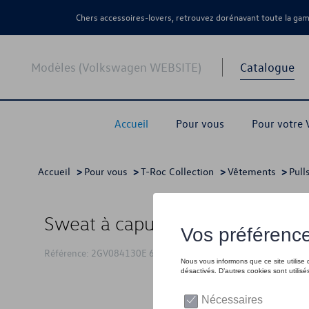
Chers accessoires-lovers, retrouvez dorénavant toute la g
Modèles (Volkswagen WEBSITE)
Catalogue
Accueil
Pour vous
Pour votre
Accueil
>
Pour vous
>
T-Roc Collection
>
Vêtements
>
Pull
Sweat à capuche VW T-Roc, jau
Référence: 2GV084130E 655