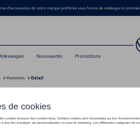
amme d’accessoires de votre marque préférée sous forme de catalogue à command
 Volkswagen
Nouveautés
Promotions
s
>
Hommes
> Détail
ne - XXL
80,01 €