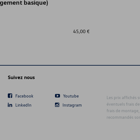
rgement basique)
45,00 €
Suivez nous
Facebook
Youtube
Les prix affichés 
éventuels frais de
LinkedIn
Instagram
frais de montage,
recommandés sont