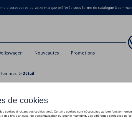
amme d’accessoires de votre marque préférée sous forme de catalogue à command
 Volkswagen
Nouveautés
Promotions
Hommes
> Détail
D, bleu - XXL
50,00 €