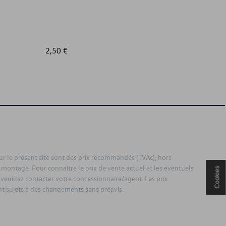
2,50 €
20,00 €
sur le présent site sont des prix recommandés (TVAc), hors
 montage. Pour connaitre le prix de vente actuel et les éventuels
Cookies
 veuillez contacter votre concessionnaire/agent. Les prix
 sujets à des changements sans préavis.