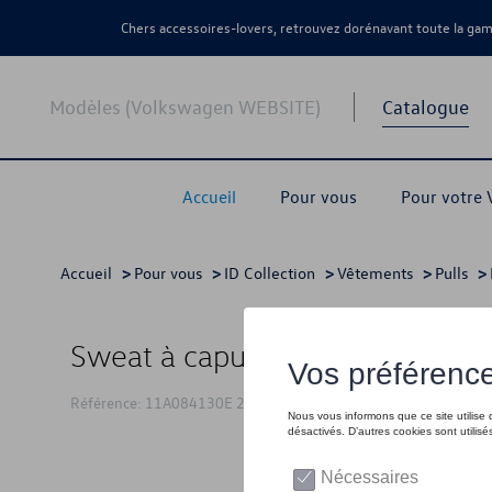
Chers accessoires-lovers, retrouvez dorénavant toute la g
Modèles (Volkswagen WEBSITE)
Catalogue
Accueil
Pour vous
Pour votre
Accueil
>
Pour vous
>
ID Collection
>
Vêtements
>
Pulls
>
Sweat à capuche VW avec logo I
Référence: 11A084130E 287