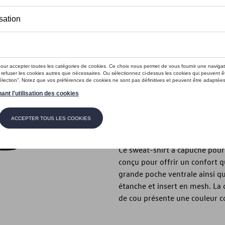
Ce produit n'est actuellement pas 
Taille
XL
L
M
S
Vérifiez la disp
Description
Ce sweat-shirt à capuche pour 
conçu pour offrir un confort q
grande poche ventrale ainsi q
étanche et insert en mesh. La 
de cou présente une couleur c