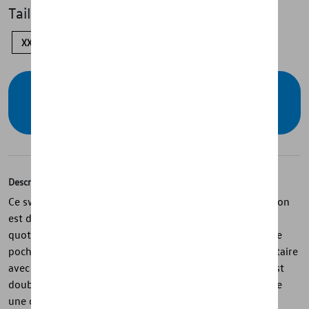
Taille
XXL
L
M
S
Vérifiez la disponibilité auprès de votre
concessionnaire
Description
Ce sweat-shirt à capuche pour hommes de la ID. Collection
est de couleur bleue et conçu pour offrir un confort
quotidien avec un style moderne. Il dispose d’une grande
poche ventrale ainsi que d’une poche zippée supplémentaire
avec fermeture étanche et insert en mesh. La capuche est
doublée d’un tissu perforé et le bandeau de cou présente
une couleur contrastée pour une touche distinctive.