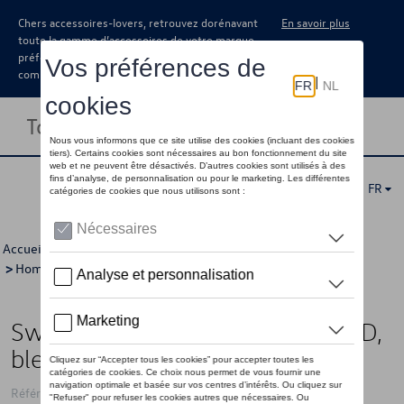
Chers accessoires-lovers, retrouvez dorénavant
En savoir plus
toute la gamme d’accessoires de votre marque
préférée sous forme de catalogue à
commander auprès de votre concessionaire.
Toggle navigation
FR
Accueil
>
Pour vous
>
ID Collection
>
Vêtements
>
Pulls
>
Hommes
> Détail
Sweat à capuche VW avec logo ID,
bleu - XL
Référence: 11A084130D 287