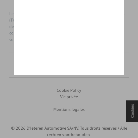
Les prix affichés sur le présent site sont des prix recommandés
(TVAc), hors éventuels frais de montage. Pour connaitre le prix
de vente actuel et les éventuels frais de montage, veuillez
contacter votre concessionnaire/agent. Les prix recommandés
sont sujets à des changements sans préavis.
Français
Nederlands
Cookie Policy
Vie privée
Cookies
Mentions légales
© 2026 D'Ieteren Automotive SA/NV. Tous droits réservés / Alle
rechten voorbehouden.