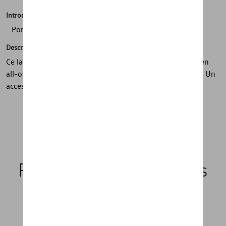
Introduction
- Porte-clés bleu foncé
Description
Ce lanière bleu foncé présente un motif 8s transparent en
all-over et est équipé d’un mousqueton rotatif snaplink. Un
accessoire pratique et moderne au design original.
Produits recommandés