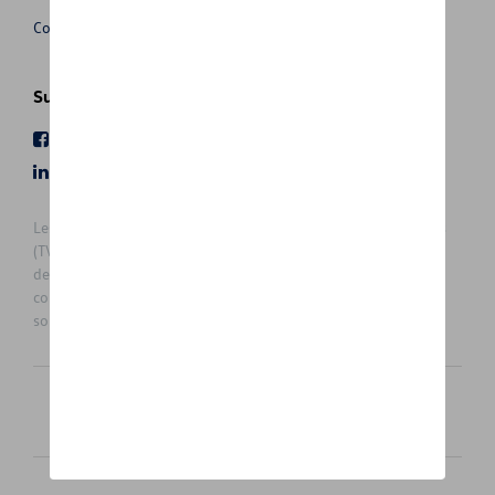
Conditions de vente
Suivez nous
Facebook
Youtube
LinkedIn
Instagram
Les prix affichés sur le présent site sont des prix recommandés
(TVAc), hors éventuels frais de montage. Pour connaitre le prix
de vente actuel et les éventuels frais de montage, veuillez
contacter votre concessionnaire/agent. Les prix recommandés
sont sujets à des changements sans préavis.
Français
Nederlands