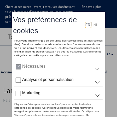
Chers accessoires-lovers, retrouvez dorénavant
En savoir plus
toute la gamme d’accessoires de votre marque
préférée sous forme de catalogue à
commander auprès de votre concessionaire.
Toggle navigation
FR
Accueil
>
Pour vous
>
Dernière chance
>
Accessoires
> Détail
Lanière VW, bleue
Référence: 5H0087610