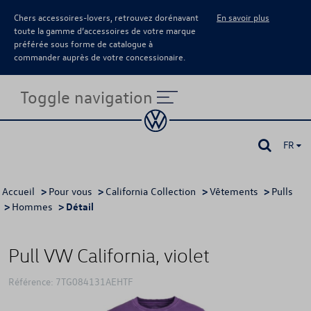
Chers accessoires-lovers, retrouvez dorénavant
En savoir plus
toute la gamme d’accessoires de votre marque
préférée sous forme de catalogue à
commander auprès de votre concessionaire.
Toggle navigation
FR
Accueil
>
Pour vous
>
California Collection
>
Vêtements
>
Pulls
>
Hommes
> Détail
Pull VW California, violet
Référence: 7TG084131AEHTF