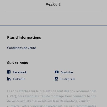
945,00 €
Plus d'informations
Conditions de vente
Suivez nous
Facebook
Youtube
LinkedIn
Instagram
Les prix affichés sur le présent site sont des prix recommandés
(TVAc), hors éventuels frais de montage. Pour connaitre le prix
de vente actuel et les éventuels frais de montage, veuillez
contacter votre concessionnaire/agent. Les prix recommandés