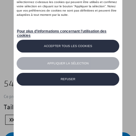
54,99 €
Ce produit n'est actuellement pas de stock
Taille
XXL
XL
L
S