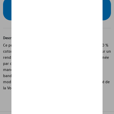
Vérifiez la disponibilité auprès de votre
concessionnaire
Description
Ce pull de la collection California est confectionné en 100 %
coton biologique avec un effet délavé stone-washed pour un
rendu doux et authentique. La couleur violette est sublimée
par des inscriptions ton sur ton sur le devant et sur la
manche gauche, réalisées en flocage boucle discret. Un
bandeau contrasté à l’arrière du col apporte une touche
moderne. Un modèle confortable au design épuré inspiré de
la Volkswagen California.