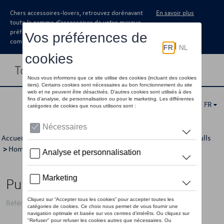
Chers accessoires-lovers, retrouvez dorénavant
En savoir plus
toute la gamme d’accessoires de votre marque
préférée sous forme de catalogue à
commander auprès de votre concessionaire.
Toggle navigation
FR
Accueil
>
Pour vous
>
California Collection
>
Vêtements
>
Pulls
>
Hommes
> Détail
Pull VW California, violet - M
Référence: 7TG084131B HTF