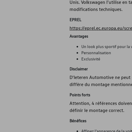
Unis. Volkswagen l'utilise en t
modifications techniques.
EPREL
https://eprel.ec.europa.eu/sc
Avantages
Un look plus sportif pour la 
Personnalisation
Exclusivité
Disclaimer
D'Ieteren Automotive ne peut ê
diffère du montage mentionné
Points forts
Attention, 4 références doiven
définir le montage correct.
Bénéfices
Affinez l'apparence de la voi