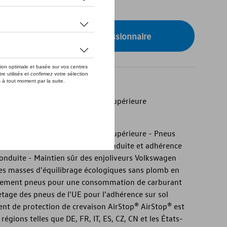
de stock
onibilité auprès de votre concessionnaire
kswagen résistante et de qualité supérieure
origine résistante et de qualité supérieure - Pneus
cellentes caractéristiques de conduite et adhérence
conduite - Maintien sûr des enjoliveurs Volkswagen
es masses d'équilibrage écologiques sans plomb en
roulement pneus pour une consommation de carburant
etage des pneus de l'UE pour l'adhérence sur sol
nt de protection de crevaison AirStop® AirStop® est
gions telles que DE, FR, IT, ES, CZ, CN et les États-