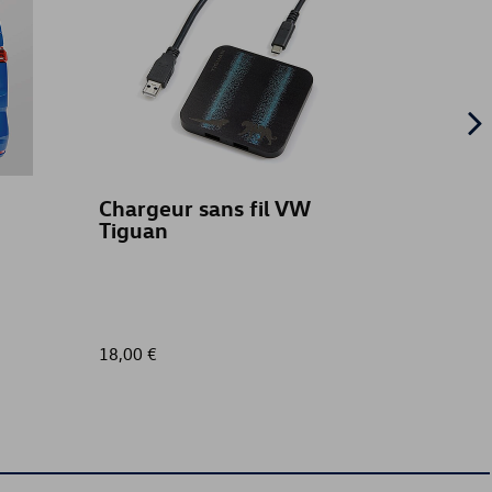
Chargeur sans fil VW
Marc
Tiguan
18,00 €
155,00