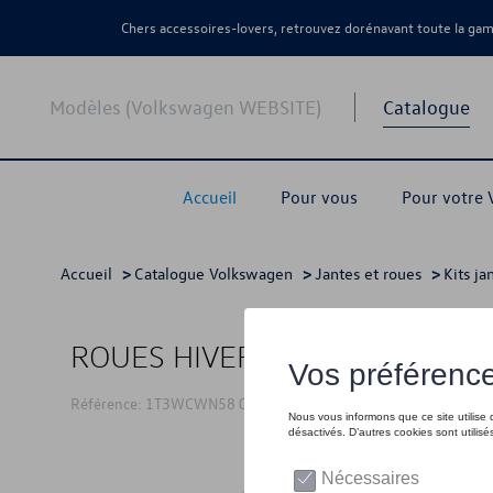
Chers accessoires-lovers, retrouvez dorénavant toute la g
Modèles (Volkswagen WEBSITE)
Catalogue
Accueil
Pour vous
Pour votre
Accueil
>
Catalogue Volkswagen
>
Jantes et roues
>
Kits ja
ROUES HIVER 18"
Référence: 1T3WCWN58 03C