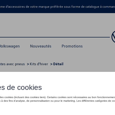
amme d’accessoires de votre marque préférée sous forme de catalogue à command
 Volkswagen
Nouveautés
Promotions
ntes avec pneus
>
Kits d'hiver
> Détail
1 624,00 €