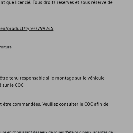
ant que licencié. Tous droits réservés et sous réserve de
reen/product/tyres/799245
voiture
tre tenu responsable si le montage sur le véhicule
 sur le COC
t être commandées. Veuillez consulter le COC afin de
ture en choisissant des jeux de roues d'été originaux, adaptés de