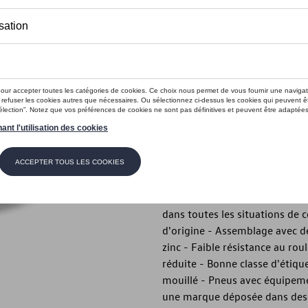
Ce produit n'est actuellement pas 
Vérifiez la disp
Introduction
- Jante en acier d'origine Vol
Description
- Jante en acier Volkswagen d'
hautes performances avec d'ex
dans toutes les situations de 
d'origine - Assemblage avec d
zinc - Faible résistance au 
réduite - Bonne classe d'étiqu
mouillé - Pneus avec équipeme
une marque déposée dans des ré