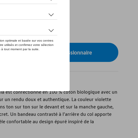
de stock
S
onibilité auprès de votre concessionnaire
ornia est confectionné en 100 % coton biologique avec un
r un rendu doux et authentique. La couleur violette
ons ton sur ton sur le devant et sur la manche gauche,
cret. Un bandeau contrasté à l’arrière du col apporte
 confortable au design épuré inspiré de la