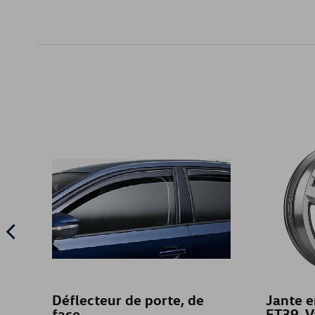
Déflecteur de porte, de
Jante e
face
ET39, V