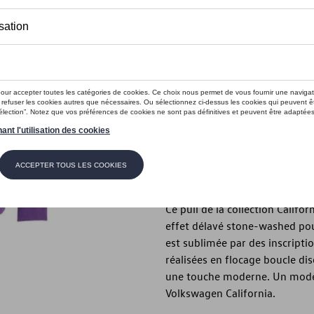
Ce produit n'est actuellement pas 
Taille
XXL
XL
L
M
Vérifiez la disp
Description
Ce pull de la collection Calif
effet délavé stone-washed pou
est sublimée par des inscripti
réalisées en flocage boucle dis
une touche moderne. Un modèle
Volkswagen California.