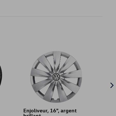
Enjoliveur, 16", argent
Prote
brillant
coffr