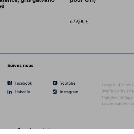
sé
679,00 €
Suivez nous
Facebook
Youtube
Les prix affichés 
éventuels frais de
LinkedIn
Instagram
frais de montage,
recommandés sont
Français
Nederlands