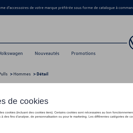
amme d’accessoires de votre marque préférée sous forme de catalogue à command
 Volkswagen
Nouveautés
Promotions
Pulls
>
Hommes
> Détail
54,99 €