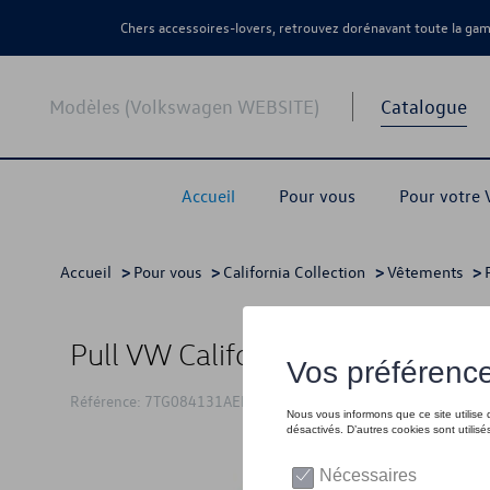
Chers accessoires-lovers, retrouvez dorénavant toute la g
Modèles (Volkswagen WEBSITE)
Catalogue
Accueil
Pour vous
Pour votre
Accueil
>
Pour vous
>
California Collection
>
Vêtements
>
Pull VW California, violet
Référence: 7TG084131AEHTF