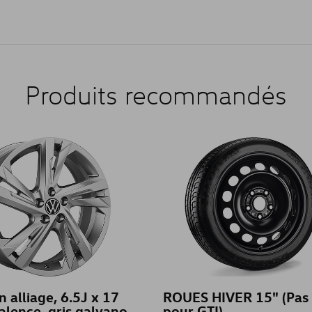
Produits recommandés
n alliage, 6.5J x 17
ROUES HIVER 15" (Pas
alence, gris galvano
pour GTI)