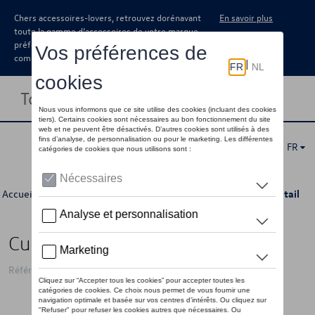
Chers accessoires-lovers, retrouvez dorénavant
En savoir plus
toute la gamme d’accessoires de votre marque
préférée sous forme de catalogue à
commander auprès de votre concessionaire.
Toggle navigation
FR
Accueil
>
Catalogue Volkswagen
>
Camping
>
Intérieur
> Détail
Cuisine mobile
Référence: 7LA069630