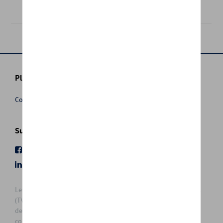
239,00 €
Plus d'informations
Conditions de vente
Suivez nous
Facebook
Youtube
LinkedIn
Instagram
Les prix affichés sur le présent site sont des prix recommandés
(TVAc), hors éventuels frais de montage. Pour connaitre le prix
de vente actuel et les éventuels frais de montage, veuillez
contacter votre concessionnaire/agent. Les prix recommandés