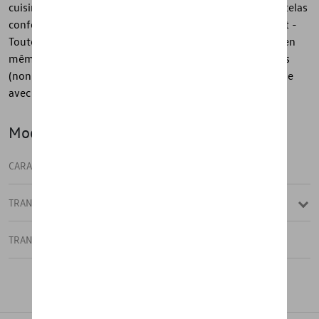
cuisine sont prêts à l'emploi en quelques secondes - Matelas
confortable en mousse froide - Protection contre le vent -
Toutes les fonctions de la cuisine peuvent être utilisées en
même temps - Pour une cuisinière à gaz à deux flammes
(non inclus) - Espace de rangement ou table - Fonctionne
avec et sans banquette arrière
Modèle(s)
CARAVELLE
TRANSPORTER 6.1 DOUBLE CABINE
TRANSPORTER CARAVELLE 6.1