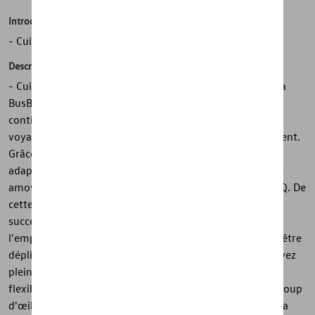
Introduction
- Cuisine mobile « BusBox » pour Caravelle T5/T6/T6.1
Description
- Cuisine mobile "BusBox" pour Caravelle T5/T6/T6.1 - La
BusBox se place facilement dans le coffre à bagages et
contient tout ce dont vous avez besoin à bord pour un
voyage : lit, cuisine, réserve d'eau et espace de chargement.
Grâce à son extension télescopique, il est parfaitement
adapté à une utilisation avec un réfrigérateur. - Le lit est
amovible dans le plus grand des box de camping QUQUQ. De
cette façon, la cuisine et le lit peuvent être placés
successivement dans le véhicule. La cuisine est prête à
l'emploi en quelques secondes et le lit confortable peut être
déplié en un seul mouvement. De cette façon, vous pouvez
pleinement profiter de vos vacances et être détendu et
flexible lors de vos déplacements. Les avantages en un coup
d'œil : - Module compact - Installation rapide - Le lit et la