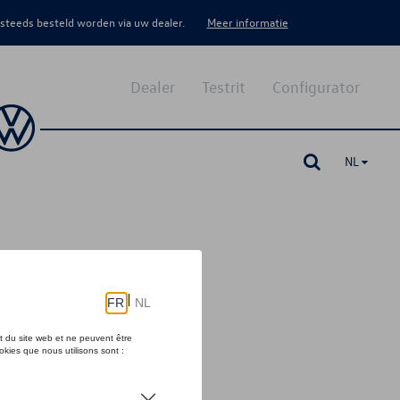
 steeds besteld worden via uw dealer.
Meer informatie
Dealer
Testrit
Configurator
NL