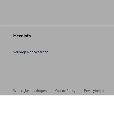
Meer info
Verkoopsvoorwaarden
Wettelijke bepalingen
Cookie Policy
Privacybeleid
© 202