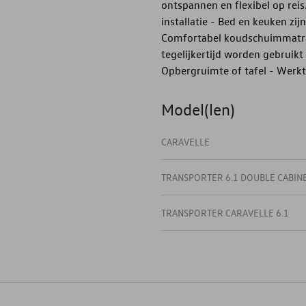
ontspannen en flexibel op reis
installatie - Bed en keuken zi
Comfortabel koudschuimmatra
tegelijkertijd worden gebruikt
Opbergruimte of tafel - Werk
Model(len)
CARAVELLE
TRANSPORTER 6.1 DOUBLE CABIN
TRANSPORTER CARAVELLE 6.1