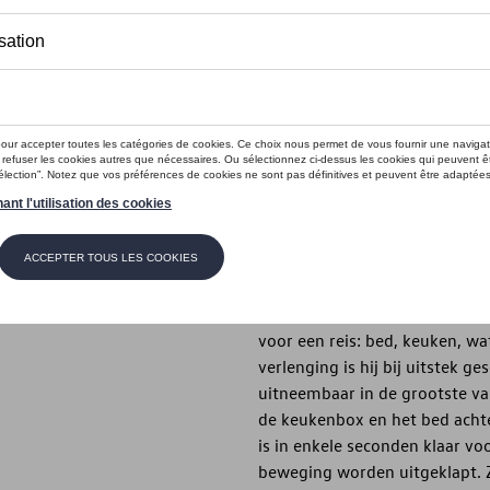
Dit product is momenteel niet op s
Contactee
Introductie
- Mobiele keuken “BusBox” voo
Beschrijving
- Mobiele keuken "BusBox" voo
bagageruimte te plaatsen en b
voor een reis: bed, keuken, wa
verlenging is hij bij uitstek g
uitneembaar in de grootste 
de keukenbox en het bed achte
is in enkele seconden klaar vo
beweging worden uitgeklapt. 