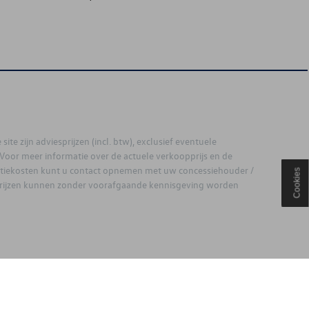
site zijn adviesprijzen (incl. btw), exclusief eventuele
. Voor meer informatie over de actuele verkoopprijs en de
latiekosten kunt u contact opnemen met uw concessiehouder /
Cookies
prijzen kunnen zonder voorafgaande kennisgeving worden
ouden.