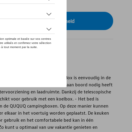
tock
r uw dealer voor beschikbaarheid
r T5/T6/T6.1 Caravelle
r T5/T6/T6.1 Caravelle - De BusBox is eenvoudig in de
evat alle essentiële dingen die u aan boord nodig heeft
tervoorziening en laadruimte. Dankzij de telescopische
eschikt voor gebruik met een koelbox. - Het bed is
van de QUQUQ campingboxen. Op deze manier kunnen
r elkaar in het voertuig worden geplaatst. De keuken
or gebruik en het comfortabele bed kan in één
Zo kunt u optimaal van uw vakantie genieten en