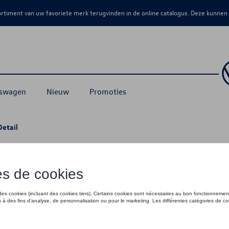
sortiment van uw favoriete merk terugvinden in de online catalogus. Deze kunnen
kswagen
Nieuw
Promoties
Detail
€ 5.659,00