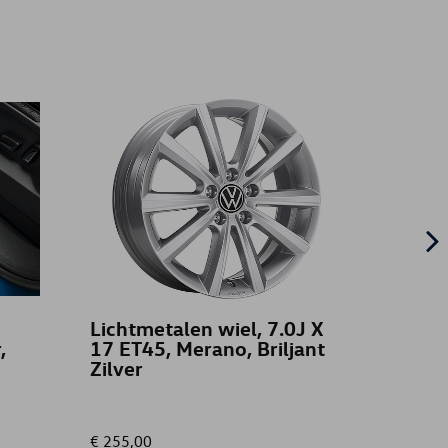
Lichtmetalen wiel, 7.0J X
Texti
,
17 ET45, Merano, Briljant
en ac
Zilver
stuur 
€ 255,00
€ 109,