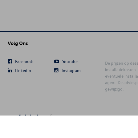
Volg Ons
Facebook
Youtube
De prijzen op deze 
installatiekosten
LinkedIn
Instagram
eventuele instal
agent. De advies
gewijzigd.
Nederlands
Français
6 D'Ieteren Automotive SA/NV. Tous droits réservés / Alle rechten voorbeh