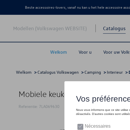
Beste accessoires-lovers, vanaf nu kan u het hele accessoire as
Modellen (Volkswagen WEBSITE)
Catalogus
Welkom
Voor u
Voor uw Vol
Welkom
>
Catalogus Volkswagen
>
Camping
>
Interieur
> 
Mobiele keuken
Referentie: 7LA069630