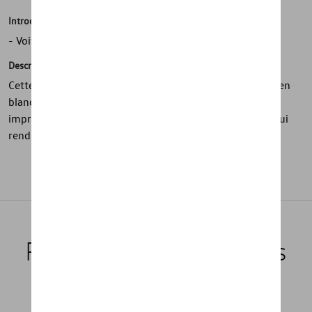
Introduction
- Voiture jouet en bois
Description
Cette voiture en bois de la collection ID. Buzz est peinte en
blanc avec le logo Volkswagen à l'avant et des côtés
imprimés en vert foncé. Les roues peuvent tourner, ce qui
rend le jeu encore plus amusant.
Produits recommandés