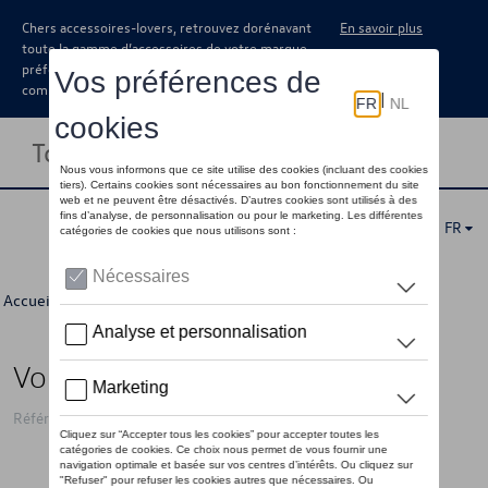
Chers accessoires-lovers, retrouvez dorénavant
En savoir plus
toute la gamme d’accessoires de votre marque
préférée sous forme de catalogue à
commander auprès de votre concessionaire.
Toggle navigation
FR
Accueil
>
Pour vous
>
ID Collection
>
Accessoires
> Détail
Voiture jouet VW en bois ID Buzz
Référence: 1T3087511A