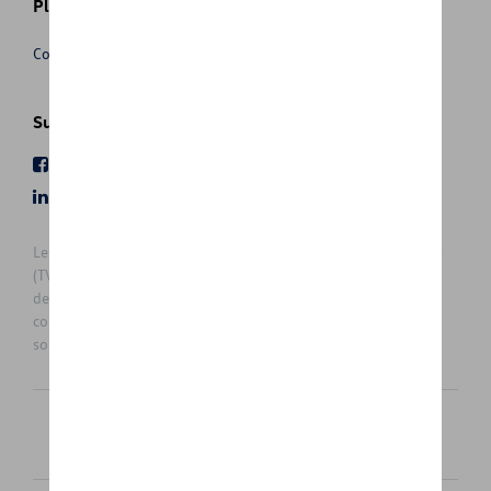
Plus d'informations
Conditions de vente
Suivez nous
Facebook
Youtube
LinkedIn
Instagram
Les prix affichés sur le présent site sont des prix recommandés
(TVAc), hors éventuels frais de montage. Pour connaitre le prix
de vente actuel et les éventuels frais de montage, veuillez
contacter votre concessionnaire/agent. Les prix recommandés
sont sujets à des changements sans préavis.
Français
Nederlands