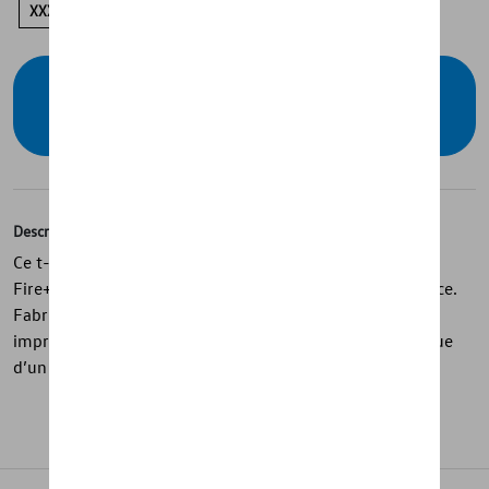
XXXL
XXL
XL
L
S
Vérifiez la disponibilité auprès de votre
concessionnaire
Description
Ce t-shirt unisexe noir de la collection spéciale ID.3 GTX
Fire+Ice a été conçu en collaboration avec Bogner Fire+Ice.
Fabriqué en coton single jersey épais, il est orné d’un
imprimé « Volkswagen | Fire+Ice » sur la poitrine ainsi que
d’un motif imprimé dans le dos.