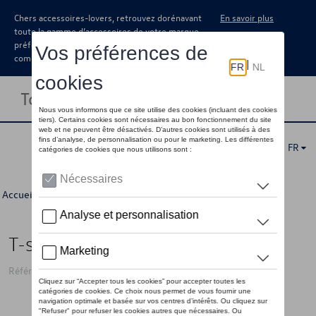
Chers accessoires-lovers, retrouvez dorénavant
En savoir plus
toute la gamme d’accessoires de votre marque
préférée sous forme de catalogue à
commander auprès de votre concessionaire.
Toggle navigation
FR
Accueil
>
Pour vous
>
Fire & Ice Collection
> Détail
T-shirt VW Fire & Ice, noir - M
Référence: 10B084200B 041