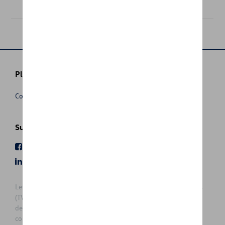
49,00 €
Plus d'informations
Conditions de vente
Suivez nous
Facebook
Youtube
LinkedIn
Instagram
Les prix affichés sur le présent site sont des prix recommandés
(TVAc), hors éventuels frais de montage. Pour connaitre le prix
de vente actuel et les éventuels frais de montage, veuillez
contacter votre concessionnaire/agent. Les prix recommandés