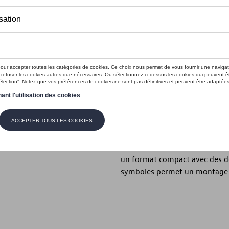
En stock
Contactez vo
Introduction
- Kit « Golf 1 » avec carrosser
Description
Ce kit de montage à l’échelle 
représente la légendaire Golf 
un format compact avec des déta
symboles permet un montage si