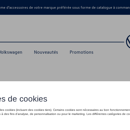
amme d’accessoires de votre marque préférée sous forme de catalogue à command
 Volkswagen
Nouveautés
Promotions
 I 1:35, rouge
18,00 €