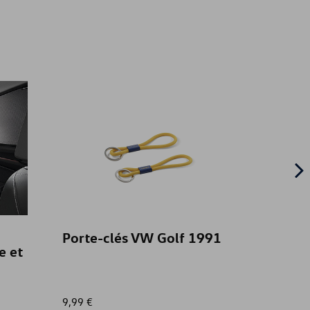
Porte-clés VW Golf 1991
Tapis 
e et
"Plus"
gauc
9,99 €
59,00 €