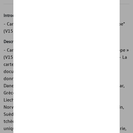
Introduction
- Carte SD de navigation d'origine Volkswagen "AV Europe"
(V15)
Description
- Carte SD de navigation Volkswagen d'origine « AV Europe »
(V15) - Pour le système de radionavigation « RNS 850 » - La
carte SD sert de ressource d'atelier. Le client a besoin du
document d'activation correspondant pour activer les
données cartographiques. - Couvre : Andorre, Belgique,
Danemark, Allemagne, Estonie, Finlande, France, Gibraltar,
Grèce, Royaume-Uni, Irlande, Italie, Croatie, Lettonie,
Liechtenstein, Lituanie, Luxembourg, Monaco, Pays-Bas,
Norvège, Autriche, Pologne, Portugal, Russie, Saint-Marin,
Suède, Suisse, Slovaquie, Slovénie, Espagne, République
tchèque, Hongrie, Cité du Vatican. Routes principales
uniquement : Albanie, Serbie, Ukraine, Macédoine, Bulgarie,