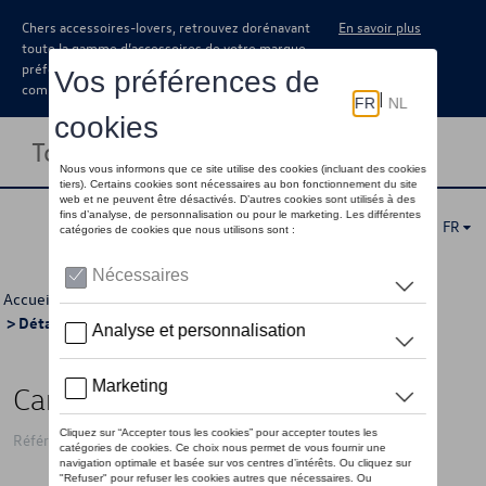
Chers accessoires-lovers, retrouvez dorénavant
En savoir plus
toute la gamme d’accessoires de votre marque
préférée sous forme de catalogue à
commander auprès de votre concessionaire.
Toggle navigation
FR
Accueil
>
Catalogue Volkswagen
>
Multimédia
>
Navigation
> Détail
Carte mémoire SD
Référence: 7P6051236BS