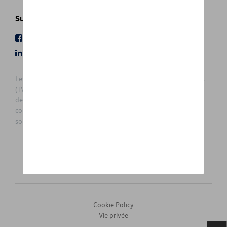
Suivez nous
Facebook
Youtube
LinkedIn
Instagram
Les prix affichés sur le présent site sont des prix recommandés
(TVAc), hors éventuels frais de montage. Pour connaitre le prix
de vente actuel et les éventuels frais de montage, veuillez
contacter votre concessionnaire/agent. Les prix recommandés
sont sujets à des changements sans préavis.
Français
Nederlands
Cookie Policy
Vie privée