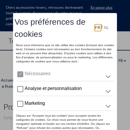
Chers accessoires-lovers, retrouvez dorénavant
En savoir plus
toute la gamme d’accessoires de votre marque
préférée sous forme de catalogue à
commander auprès de votre concessionaire.
Toggle navigation
FR
Accueil
>
Catalogue Volkswagen
>
Confort et protection
>
Protection
>
Protection pare-chocs
> Détail
Protection pour hayon Chromé
Référence: 14A071360