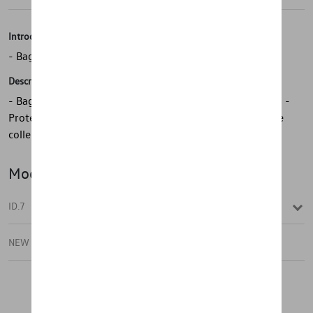
Introduction
- Baguette de protection de hayon d’origine Volkswagen
Description
- Baguette de protection de hayon d’origine Volkswagen -
Protection du bord du hayon - Look chromé élégant - Se
colle facilement et rapidement
Modèle(s)
ID.7
NEW ID.7