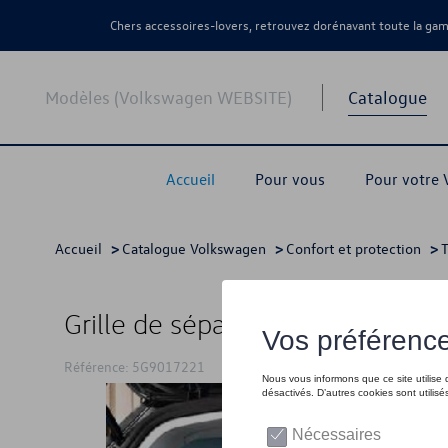
Chers accessoires-lovers, retrouvez dorénavant toute la g
Modèles (Volkswagen WEBSITE)
Catalogue
Accueil
Pour vous
Pour votre
Accueil
>
Catalogue Volkswagen
>
Confort et protection
>
T
Grille de séparation, Maille d'ac
Référence: 5G9017221