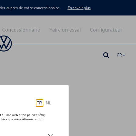
er auprès de votre concessionaire.
En savoir plus
Concessionnaire
Faire un essai
Configurateur
FR
e