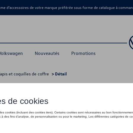
amme d’accessoires de votre marque préférée sous forme de catalogue à command
 Volkswagen
Nouveautés
Promotions
apis et coquilles de coffre
> Détail
ier, compatible avec les airbags de têt
335,00 €