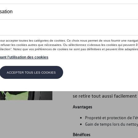
Ce produit n'est actuellement pas 
Vérifiez la disp
Introduction
Grille de séparation
Description
La sécurité avant tout : la sol
solidement le coffre à bagages
se retire tout aussi facilemen
Avantages
Propreté et protection de l'ét
Gain de temps lors du nettoy
Bénéfices