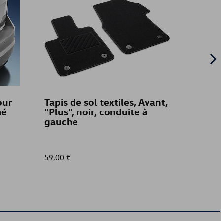
our
Tapis de sol textiles, Avant,
Store 
mé
"Plus", noir, conduite à
vitre 
gauche
arrièr
Volk
59,00 €
130,00