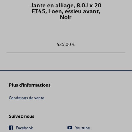
Jante en alliage, 8.0J x 20
GOLF (UNIQUEMENT DE STOCK)
ET45, Loen, essieu avant,
Noir
GOLF CABRIOLET
GOLF SPORTSVAN
435,00 €
GOLF VARIANT
GOLF VARIANT (UNIQUEMENT DE ST
Plus d'informations
GRAND CALIFORNIA
Conditions de vente
ID. BUZZ
ID. BUZZ CARGO
Suivez nous
Facebook
Youtube
ID.4