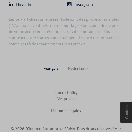
LinkedIn
Instagram
ID.7
Les prix affichés sur le présent site sont des prix recommandés
(TVAc), hors éventuels frais de montage. Pour connaitre le prix
ID.7 TOURER
de vente actuel et les éventuels frais de montage, veuillez
contacter votre concessionnaire/agent. Les prix recommandés
sont sujets à des changements sans préavis.
JETTA
MULTIVAN
Français
Nederlands
NEW AMAROK
NEW ARTEON
Cookie Policy
Vie privée
NEW ARTEON SHOOTING BRAKE
Cookies
Mentions légales
NEW CADDY CARGO
© 2026 D'Ieteren Automotive SA/NV. Tous droits réservés / Alle