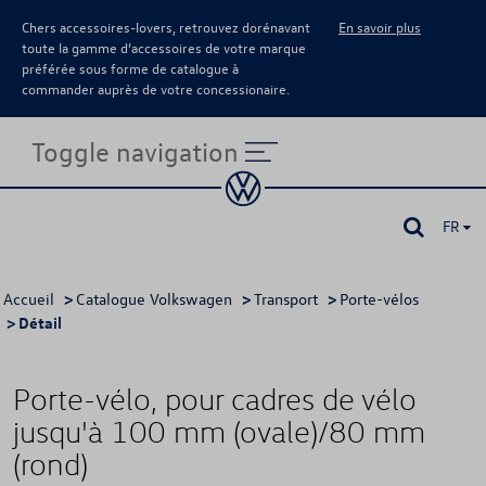
Chers accessoires-lovers, retrouvez dorénavant
En savoir plus
toute la gamme d’accessoires de votre marque
préférée sous forme de catalogue à
commander auprès de votre concessionaire.
Toggle navigation
FR
Accueil
>
Catalogue Volkswagen
>
Transport
>
Porte-vélos
> Détail
Porte-vélo, pour cadres de vélo
jusqu'à 100 mm (ovale)/80 mm
(rond)