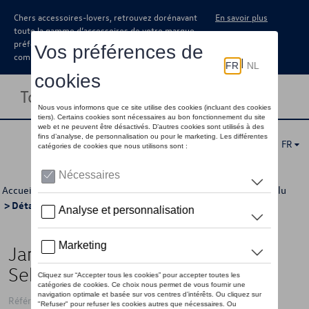
Chers accessoires-lovers, retrouvez dorénavant
En savoir plus
toute la gamme d’accessoires de votre marque
préférée sous forme de catalogue à
commander auprès de votre concessionaire.
Toggle navigation
FR
Accueil
>
Catalogue Volkswagen
>
Jantes et roues
>
Jantes alu
> Détail
Jante en alliage, 8J x 18 ET40,
Sebring, gris métallisé
Référence: 3G8071498 Z49