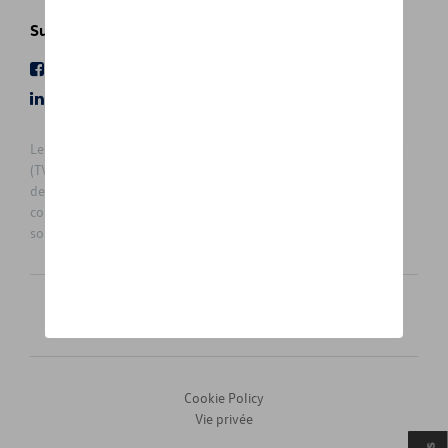
Suivez nous
Facebook
Youtube
LinkedIn
Instagram
Les prix affichés sur le présent site sont des prix recommandés
(TVAc), hors éventuels frais de montage. Pour connaitre le prix
de vente actuel et les éventuels frais de montage, veuillez
contacter votre concessionnaire/agent. Les prix recommandés
sont sujets à des changements sans préavis.
Français
Nederlands
Cookie Policy
Vie privée