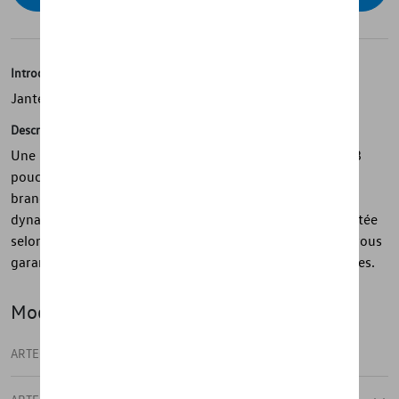
Introduction
Jante en alliage
Description
Une présence sportive avec la jante en alliage Sebring 18
pouces du programme R - avec son design à 5 doubles
branches, la jante en gris métallisé souligne l'aspect
dynamique de votre voiture. La jante en alliage a été testée
selon les spécifications strictes du groupe Volkswagen, vous
garantissant une sécurité et une fonctionnalité maximales.
Modèle(s)
ARTEON