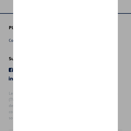
Plus d'informations
Conditions de vente
Suivez nous
Facebook
Youtube
LinkedIn
Instagram
Les prix affichés sur le présent site sont des prix recommandés
(TVAc), hors éventuels frais de montage. Pour connaitre le prix
de vente actuel et les éventuels frais de montage, veuillez
contacter votre concessionnaire/agent. Les prix recommandés
sont sujets à des changements sans préavis.