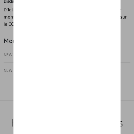
Disclaimer
D'Ieteren Automotive ne peut être tenu responsable si le
montage sur le véhicule diffère du montage mentionné sur
le COC
Modèle(s)
NEW PASSAT
NEW PASSAT VARIANT
Produits recommandés