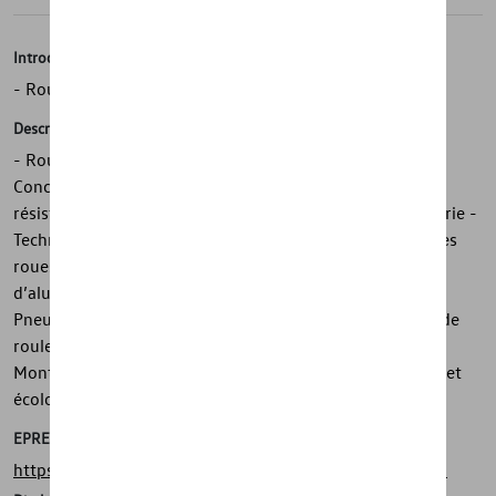
Introduction
- Roue hiver complète d’origine Volkswagen « Gavia »
Description
- Roue hiver complète d’origine Volkswagen « Gavia » -
Conception assortie au design de Volkswagen - Peinture
résistante conformément aux critères exigeants de la série -
Technique de moulage complexe et finition de qualité des
roues en alliage léger - Mélange haut de gamme
d’aluminium, de magnésium et de silicium des jantes -
Pneus hautes performances avec d’excellentes qualités de
roulement et une adhérence dans toutes les situations -
Montage avec masses d’équilibrage en zinc, sans plomb et
écologiques
EPREL
https://eprel.ec.europa.eu/screen/product/tyres/636236