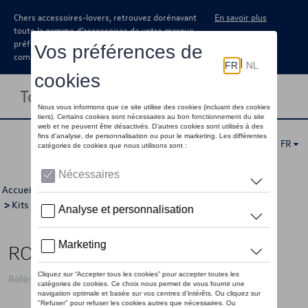
Chers accessoires-lovers, retrouvez dorénavant
En savoir plus
toute la gamme d’accessoires de votre marque
préférée sous forme de catalogue à
commander auprès de votre concessionaire.
Toggle navigation
FR
Accueil
>
Catalogue Volkswagen
>
Jantes et roues
>
Kits jantes avec pneus
>
Kits d'hiver
> Détail
ROUES HIVER 17"
Référence: 3J0WCWV77 DM9