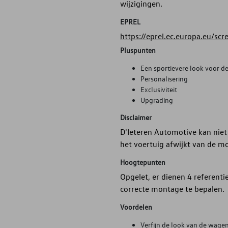
wijzigingen.
EPREL
https://eprel.ec.europa.eu/sc
Pluspunten
Een sportievere look voor 
Personalisering
Exclusiviteit
Upgrading
Disclaimer
D'Ieteren Automotive kan niet
het voertuig afwijkt van de m
Hoogtepunten
Opgelet, er dienen 4 referent
correcte montage te bepalen.
Voordelen
Verfijn de look van de wagen