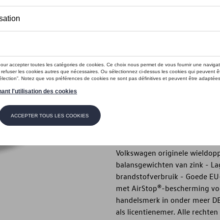
Dit product is momenteel niet op s
Contactee
Introductie
- Hoogwaardige, resistente Vo
Beschrijving
- Hoogwaardige, resistente Vo
banden met uitstekende rijeigen
Volkswagen originele wieldopp
balansgewichten van zink - La
brandstofverbruik - Goede EU
met AirStop®-bescherming voo
handelsmerk in onder meer DE,
als licentienemer. Alle recht