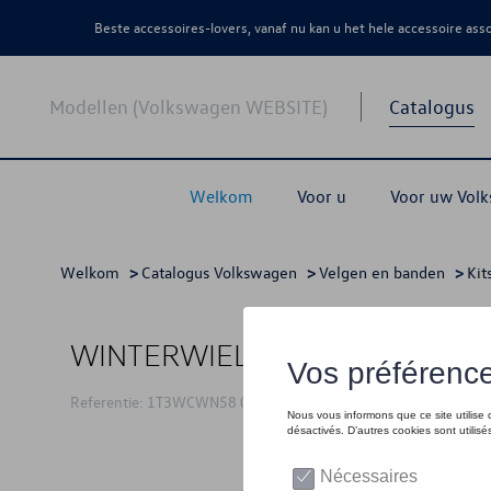
Beste accessoires-lovers, vanaf nu kan u het hele accessoire as
Modellen (Volkswagen WEBSITE)
Catalogus
Welkom
Voor u
Voor uw Vol
Welkom
>
Catalogus Volkswagen
>
Velgen en banden
>
Kit
WINTERWIELENSET 18"
Referentie: 1T3WCWN58 03C