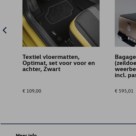
Textiel vloermatten,
Bagage
Optimat, set voor voor en
(zeildo
achter, Zwart
weerbe
incl. p
€ 109,00
€ 595,01
Meer info