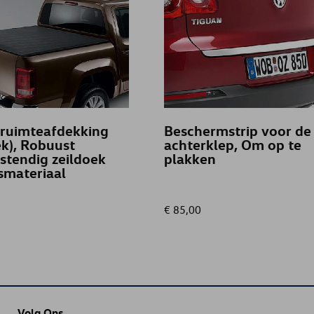
ruimteafdekking
Beschermstrip voor de
ek), Robuust
achterklep, Om op te
stendig zeildoek
plakken
asmateriaal
€ 85,00
Volg Ons