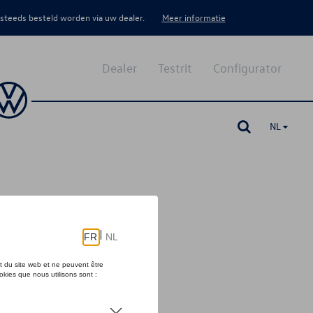
 steeds besteld worden via uw dealer.
Meer informatie
Dealer
Testrit
Configurator
NL