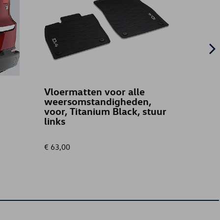
Vloermatten voor alle
VW mu
weersomstandigheden,
voor, Titanium Black, stuur
links
€ 63,00
€ 3,00