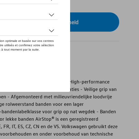
tock
r uw dealer voor beschikbaarheid
lkswagen originele stalen velg
lkswagen originele stalen velg - High-performance
schappen en grip in alle rijsituaties - Veilige grip van
en - Afgemonteerd met milieuvriendelijke loodvrije
ge rolweerstand banden voor een lager
-bandenlabelklasse voor grip op nat wegdek - Banden
r lekke banden AirStop® is een geregistreerd
 FR, IT, ES, CZ, CN en de VS. Volkswagen gebruikt deze
en voorbehouden en onder voorbehoud van technische