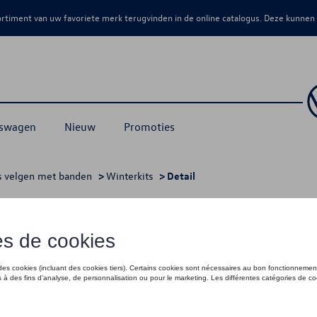
sortiment van uw favoriete merk terugvinden in de online catalogus. Deze kunnen
kswagen
Nieuw
Promoties
s velgen met banden
>
Winterkits
> Detail
€ 1.624,00