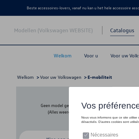
Beste accessoires-lovers, vanaf nu kan u het hele accessoire as
Modellen (Volkswagen WEBSITE)
Catalogus
Welkom
Voor u
Voor uw Vol
Welkom
>
Voor uw Volkswagen
> E-mobiliteit
E-mo
Geen model geselecteerd
(Alles weergeven)