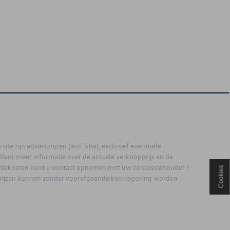
site zijn adviesprijzen (incl. btw), exclusief eventuele
. Voor meer informatie over de actuele verkoopprijs en de
latiekosten kunt u contact opnemen met uw concessiehouder /
Cookies
prijzen kunnen zonder voorafgaande kennisgeving worden