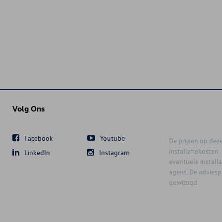
Volg Ons
Facebook
Youtube
De prijzen op deze 
installatiekosten
LinkedIn
Instagram
eventuele instal
agent. De advies
gewijzigd.