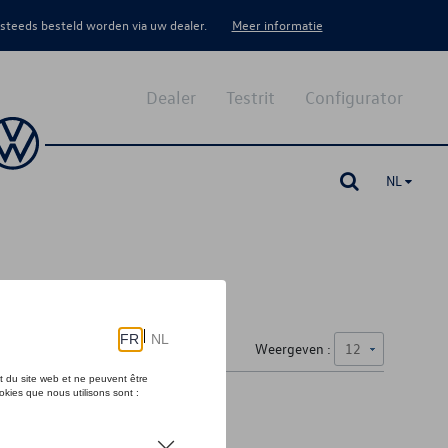
 steeds besteld worden via uw dealer.
Meer informatie
Dealer
Testrit
Configurator
NL
Weergeven :