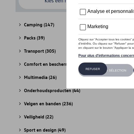
Kies een model
Camping
(147)
Packs
(39)
Transport
(305)
Comfort en bescherming
(841)
Multimedia
(26)
Onderhoudsproducten
(44)
Velgen en banden
(236)
Veiligheid
(22)
Sport en design
(49)