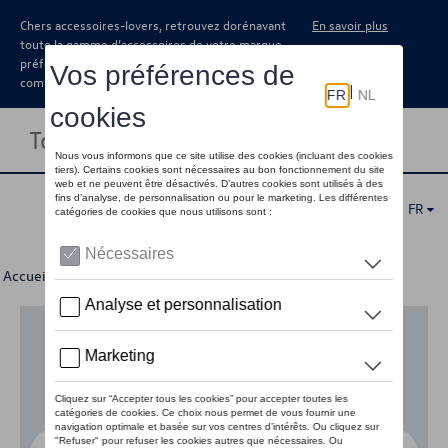
Chers accessoires-lovers, retrouvez dorénavant
En savoir plus
toute la gamme d’accessoires de votre marque
préférée sous forme de catalogue à
commander auprès de votre concessionaire.
Toggle navigation
FR
Accueil
>
Pour votre Volkswagen
> E-mobilité
Aucun modèle sélectionné (Tout afficher)