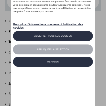
Choisissez un modèle
Camping
(147)
Packs
(39)
Transport
(305)
Confort et protection
(841)
Multimédia
(26)
Produits d'entretien
(44)
Jantes et roues
(236)
Securité
(22)
Sport et design
(49)