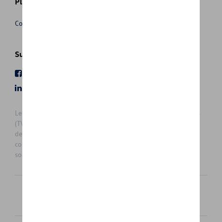
Plus d'informations
Conditions de vente
Suivez nous
Facebook
Youtube
LinkedIn
Instagram
Les prix affichés sur le présent site sont des prix recommandés
(TVAc), hors éventuels frais de montage. Pour connaitre le prix
de vente actuel et les éventuels frais de montage, veuillez
contacter votre concessionnaire/agent. Les prix recommandés
sont sujets à des changements sans préavis.
Français
Nederlands