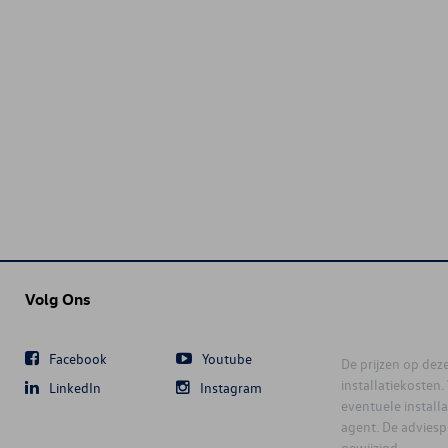
Volg Ons
Facebook
Youtube
De prijzen op deze 
installatiekosten
LinkedIn
Instagram
eventuele instal
agent. De advies
gewijzigd.