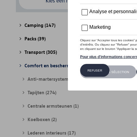
Kies een model
Camping
(147)
Packs
(39)
Transport
(305)
Comfort en bescherming
(841)
Anti-martersystemen
(17)
Tapijten
(274)
Centrale armsteunen
(1)
Koelboxen
(2)
Lederen interieurs
(17)