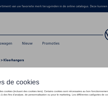
sortiment van uw favoriete merk terugvinden in de online catalogus. Deze kunnen
kswagen
Nieuw
Promoties
> Kleerhangers
rhangers