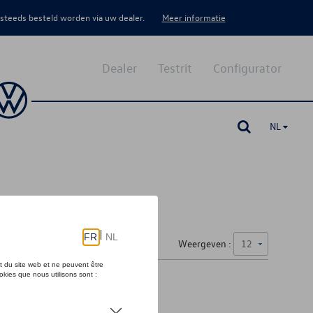
 steeds besteld worden via uw dealer.
Meer informatie
Dealer
Testrit
Configurator
NL
Weergeven :