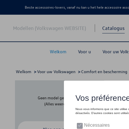
Beste accessoires-lovers, vanaf nu kan u het hele accessoire as
Modellen (Volkswagen WEBSITE)
Catalogus
Welkom
Voor u
Voor uw Vol
Welkom
>
Voor uw Volkswagen
>
Comfort en bescherming
Klee
Geen model geselecteerd
(Alles weergeven)