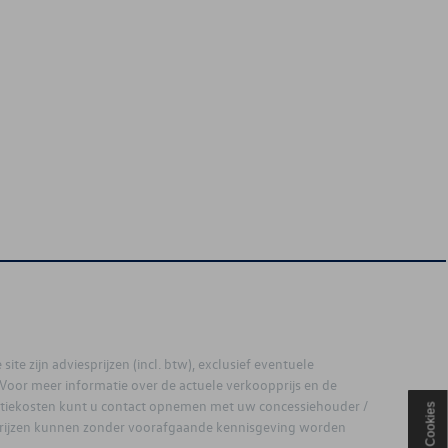
site zijn adviesprijzen (incl. btw), exclusief eventuele
. Voor meer informatie over de actuele verkoopprijs en de
latiekosten kunt u contact opnemen met uw concessiehouder /
Cookies
prijzen kunnen zonder voorafgaande kennisgeving worden