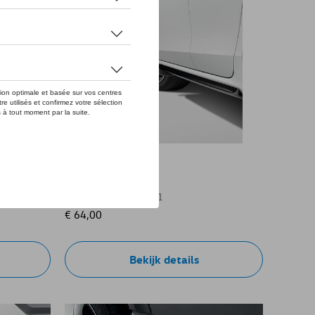
 R-Line
Modderflap, Voor
Referentie: 3J0075111
€ 64,00
Bekijk details