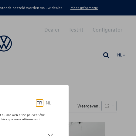
 steeds besteld worden via uw dealer.
Meer informatie
Dealer
Testrit
Configurator
NL
Weergeven :