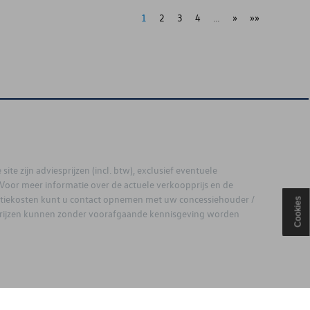
1
2
3
4
…
»
»»
site zijn adviesprijzen (incl. btw), exclusief eventuele
. Voor meer informatie over de actuele verkoopprijs en de
latiekosten kunt u contact opnemen met uw concessiehouder /
Cookies
prijzen kunnen zonder voorafgaande kennisgeving worden