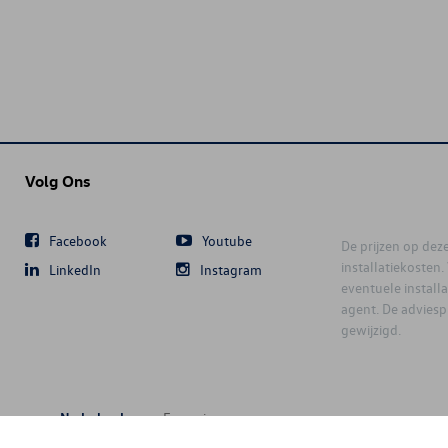
Volg Ons
Facebook
Youtube
De prijzen op deze 
installatiekosten
LinkedIn
Instagram
eventuele instal
agent. De advies
gewijzigd.
Nederlands
Français