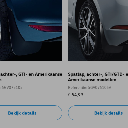
 achter-, GTI- en Amerikaanse
Spatlap, achter-, GTI/GTD- 
n
Amerikaanse modellen
e: 5GV075105
Referentie: 5GV075105A
€ 54,99
Bekijk details
Bekijk details