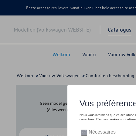
Beste accessoires-lovers, vanaf nu kan u het hele accessoire as
Modellen (Volkswagen WEBSITE)
Catalogus
Welkom
Voor u
Voor uw Vol
Welkom
>
Voor uw Volkswagen
>
Comfort en bescherming
Spat
Geen model geselecteerd
(Alles weergeven)