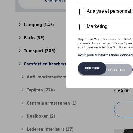
Kies een model
Camping
(147)
Packs
(39)
Transport
(305)
Comfort en bescherming
(841)
Modderfl
Anti-martersystemen
(17)
Referenti
Tapijten
(274)
€ 64,00
Centrale armsteunen
(1)
Koelboxen
(2)
Lederen interieurs
(17)