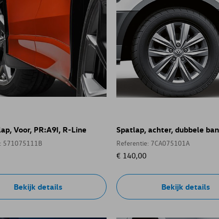
ap, Voor, PR:A9I, R-Line
Spatlap, achter, dubbele ba
e: 571075111B
Referentie: 7CA075101A
€ 140,00
Bekijk details
Bekijk details