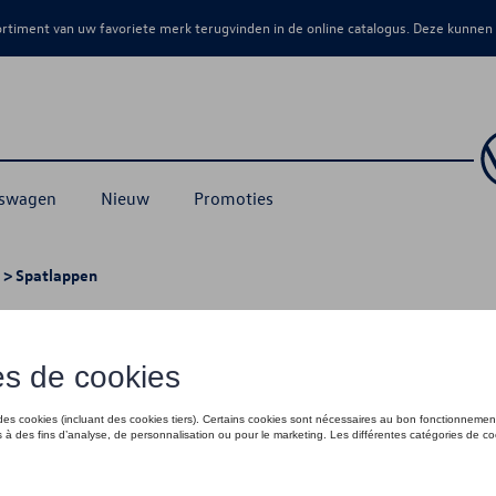
sortiment van uw favoriete merk terugvinden in de online catalogus. Deze kunnen
kswagen
Nieuw
Promoties
> Spatlappen
lappen