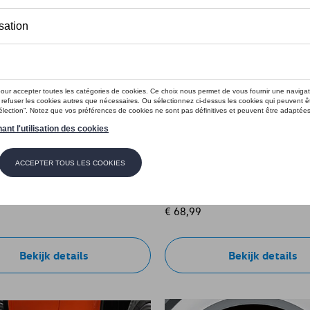
ap, Achter
Modderflap, Achter, PR:A9I,
e: 3J0075101
Referentie: 571075101B
€ 68,99
Bekijk details
Bekijk details