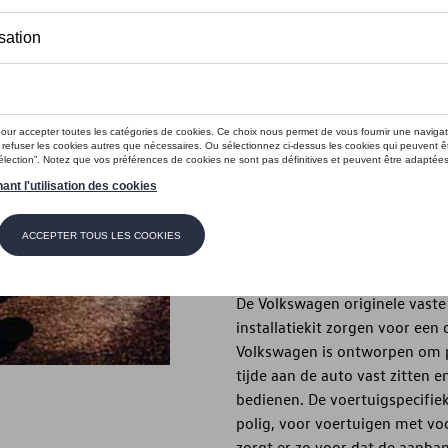
€ 445,00
Dit product is momenteel niet op s
Contactee
Introductie
Trekhaak (kit)
Beschrijving
De Volkswagen originele vaste 
installatiekit zorgen voor een
Volkswagen is ontworpen om per
tijde aan de auto vast zitten e
bedienen. De voertuigspecifiek
polig, voor voertuigen met vo
zorgt er zo voor dat de aanha