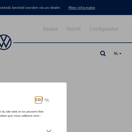
 steeds besteld worden via uw dealer.
Meer informatie
Dealer
Testrit
Configurator
NL
oor voertuigen met