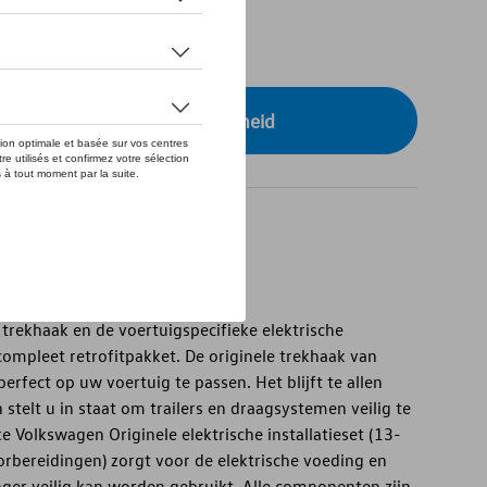
tock
r uw dealer voor beschikbaarheid
trekhaak en de voertuigspecifieke elektrische
 compleet retrofitpakket. De originele trekhaak van
fect op uw voertuig te passen. Het blijft te allen
n stelt u in staat om trailers en draagsystemen veilig te
e Volkswagen Originele elektrische installatieset (13-
orbereidingen) zorgt voor de elektrische voeding en
nger veilig kan worden gebruikt. Alle componenten zijn