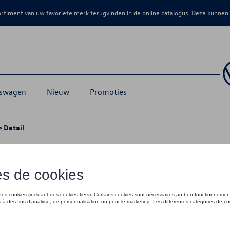
sortiment van uw favoriete merk terugvinden in de online catalogus. Deze kunnen
kswagen
Nieuw
Promoties
 Detail
ige elektrische installatieset, alleen v