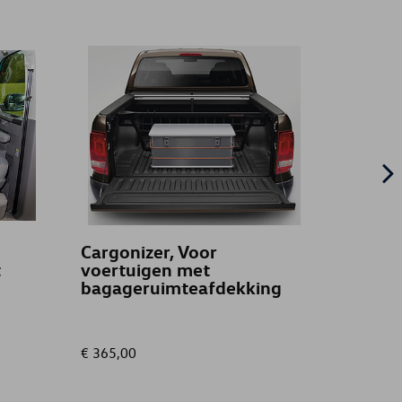
Cargonizer, Voor
Schei
t
voertuigen met
Draad
bagageruimteafdekking
afne
€ 365,00
€ 279,