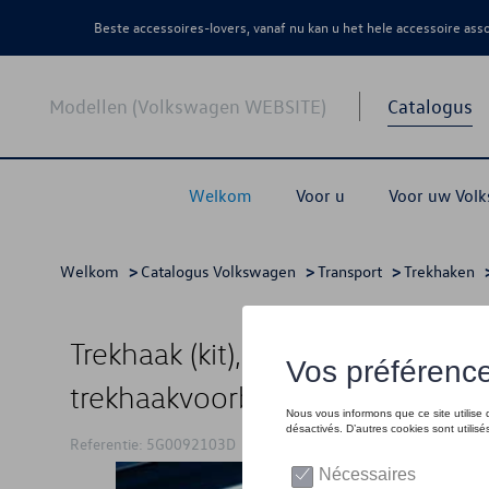
Beste accessoires-lovers, vanaf nu kan u het hele accessoire as
Modellen (Volkswagen WEBSITE)
Catalogus
Welkom
Voor u
Voor uw Vol
Welkom
>
Catalogus Volkswagen
>
Transport
>
Trekhaken
>
Trekhaak (kit), Vast, incl. 13-pol
trekhaakvoorbereiding
Referentie: 5G0092103D