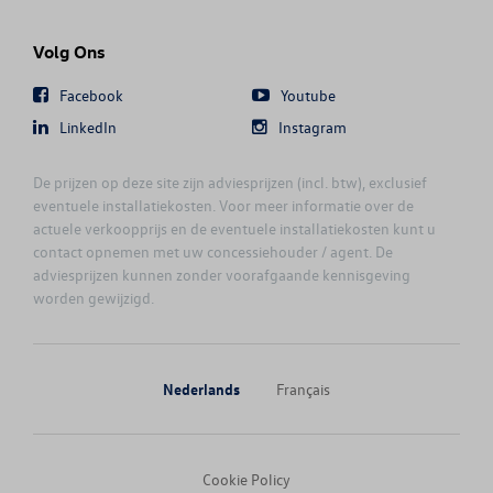
ID.4
Volg Ons
Facebook
Youtube
ID.5
LinkedIn
Instagram
ID.7
De prijzen op deze site zijn adviesprijzen (incl. btw), exclusief
eventuele installatiekosten. Voor meer informatie over de
ID.7 TOURER
actuele verkoopprijs en de eventuele installatiekosten kunt u
contact opnemen met uw concessiehouder / agent. De
adviesprijzen kunnen zonder voorafgaande kennisgeving
JETTA
worden gewijzigd.
MULTIVAN
Nederlands
Français
NEW AMAROK
NEW ARTEON
Cookie Policy