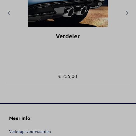
GOLF
GOLF (UNIQUEMENT DE STOCK)
Verdeler
GOLF SPORTSVAN
GOLF VARIANT
GOLF VARIANT (UNIQUEMENT DE ST
€ 255,00
GRAND CALIFORNIA
ID. BUZZ
Meer info
ID. BUZZ CARGO
Verkoopsvoorwaarden
ID.3