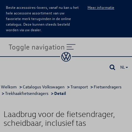
Beste accessoires-lovers, vanaf nu kan u het
Meer informatie
hele accessoire assortiment van uw
favoriete merk terugvinden in de online
catalogus. Deze kunnen steeds besteld
worden via uw dealer.
Toggle navigation
NL
Welkom
>
Catalogus Volkswagen
>
Transport
>
Fietsendragers
>
Trekhaakfietsendragers
> Detail
Laadbrug voor de fietsendrager,
scheidbaar, inclusief tas