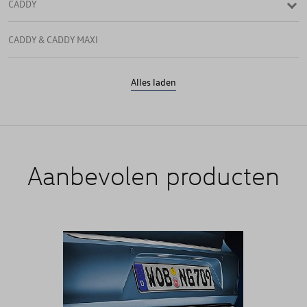
CADDY
CADDY & CADDY MAXI
CADDY 4
Alles laden
CADDY CARGO
CADDY VAN & MAXI VAN
Aanbevolen producten
CALIFORNIA
CARAVELLE
CC
CRAFTER FOURGON