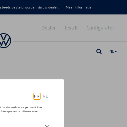
 steeds besteld worden via uw dealer.
Meer informatie
Dealer
Testrit
Configurator
NL