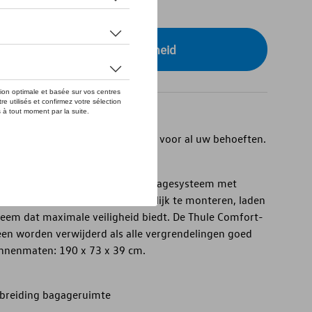
tock
r uw dealer voor beschikbaarheid
emakkelijk te gebruiken dakkoffer voor al uw behoeften.
e dankzij het FastClick-snelmontagesysteem met
r. DualSide-opening om gemakkelijk te monteren, laden
teem dat maximale veiligheid biedt. De Thule Comfort-
leen worden verwijderd als alle vergrendelingen goed
Binnenmaten: 190 x 73 x 39 cm.
tbreiding bagageruimte