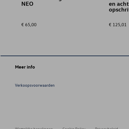
NEO
en ach
opschri
€ 65,00
€ 125,01
Meer info
Verkoopsvoorwaarden
Wettelijke bepalingen
Cookie Policy
Privacybeleid