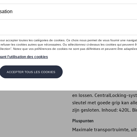
Dit product is momenteel niet op s
Contactee
Introductie
Stijlvolle maar functionele, g
Beschrijving
Eenvoudige en veilige montag
geïntegreerde koppelindicato
en lossen. CentralLocking-sys
sleutel met goede grip kan al
zijn gesloten. Inhoud: 420L. 
Pluspunten
Maximale transportruimte, ui