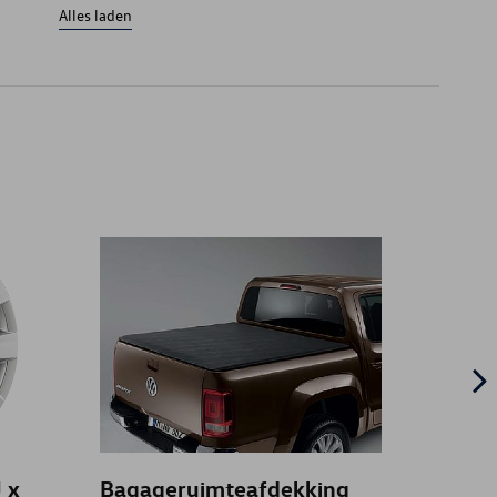
Alles laden
T
 x
Bagageruimteafdekking
Koffer