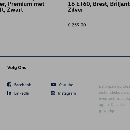
ter, Premium met
16 ET60, Brest, Briljant
ID.7
ft, Zwart
Zilver
MULTIVAN
€ 259,00
NEW ARTEON
NEW ARTEON SHOOTING BRAKE
Volg Ons
NEW CADDY
NEW CADDY CARGO
Facebook
Youtube
De prijzen op deze 
installatiekosten
LinkedIn
Instagram
NEW GOLF VARIANT
eventuele instal
agent. De advies
gewijzigd.
NEW ID.4
NEW ID.5