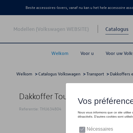
Beste accessoires-lovers, vanaf nu kan u het hele accessoire as
Modellen (Volkswagen WEBSITE)
Catalogus
Welkom
Voor u
Voor uw Vol
Welkom
>
Catalogus Volkswagen
>
Transport
>
Dakkoffers 
Dakkoffer Touring L - Anthracite
Referentie: THU634804