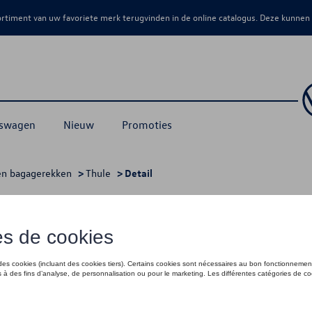
sortiment van uw favoriete merk terugvinden in de online catalogus. Deze kunnen
kswagen
Nieuw
Promoties
en bagagerekken
>
Thule
> Detail
 aeroskin
€ 549,94