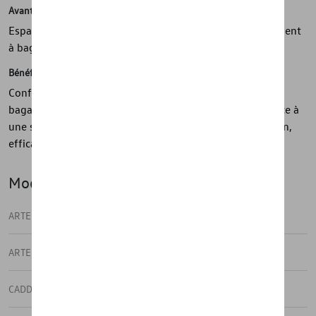
Avantages
Espace de transport augmenté, extension de compartiment
à bagages
Bénéfices
Confort de voyage amélioré, montage facile, tous les
bagages peuvent être transportés en toute sécurité grâce à
une serrure, conception personnalisé pour une utilisation,
efficace de l'éspace, apparence élégante
Modèle(s)
ARTEON
ARTEON SHOOTING BRAKE
CADDY