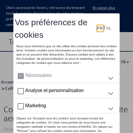
Chers accessoires-lovers, retrouvez dorénavant
En savoir plus
toute la gamme d’accessoires de votre marque
préférée sous forme de catalogue à
commander auprès de votre concessionaire.
Toggle navigation
FR
Accueil
>
Catalogue Volkswagen
>
Transport
>
Coffres de toit et porte-bagages
>
Thule
> Détail
Coffre de toit Touring L - Anthracite
aeroskin
Référence: THU634804