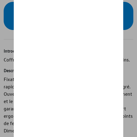
Vérifiez la disponibilité auprès de votre
concessionnaire
Introduction
Coffre de toit élégant et fonctionnel pour tous vos besoins.
Description
Fixation aisée et sécurisée avec le système de montage
rapide FastClick avec indicateur de force de serrage intégré.
Ouverture DualSide pour faciliter le montage, le chargement
et le déchargement. Système de verrouillage central
garantissant une sécurité maximale. La clé Thule Comfort
ergonomique peut être retirée uniquement si tous les points
de fermeture sont bien verrouillés. Volume: 420L.
Dimensions internes: 190 x 73 x 39 cm.