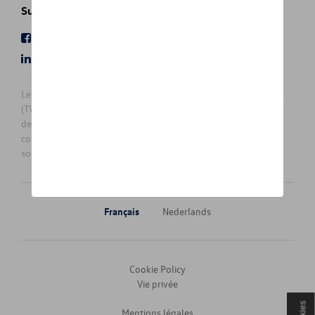
NEW GOLF VARIANT
Suivez nous
NEW ID.4
Facebook
Youtube
LinkedIn
Instagram
NEW ID.5
Les prix affichés sur le présent site sont des prix recommandés
(TVAc), hors éventuels frais de montage. Pour connaitre le prix
NEW ID.7
de vente actuel et les éventuels frais de montage, veuillez
contacter votre concessionnaire/agent. Les prix recommandés
NEW ID.7 TOURER
sont sujets à des changements sans préavis.
NEW MULTIVAN
Français
Nederlands
NEW PASSAT
NEW PASSAT VARIANT
Cookie Policy
Vie privée
NEW TAYRON
Mentions légales