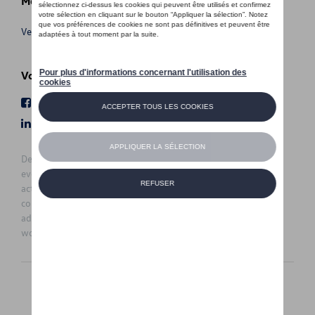
Meer info
Verkoopsvoorwaarden
Volg Ons
Facebook
Youtube
LinkedIn
Instagram
De prijzen op deze site zijn adviesprijzen (incl. btw), exclusief
eventuele installatiekosten. Voor meer informatie over de
actuele verkoopprijs en de eventuele installatiekosten kunt u
contact opnemen met uw concessiehouder / agent. De
adviesprijzen kunnen zonder voorafgaande kennisgeving
worden gewijzigd.
Nederlands
Français