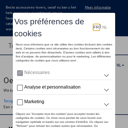
Beste accessoires-lovers, vanaf nu kan u het
Meer informatie
hele accessoire assortiment van uw
favoriete merk terugvinden in de online
catalogus. Deze kunnen steeds besteld
worden via uw dealer.
Toggle navigation
NL
Oeps !
We kunnen de pagina, de informatie die u zoekt niet vinden
Terug naar de startpagina
Een vraag ?
Neem contact op