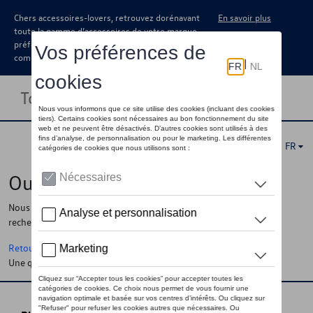
Chers accessoires-lovers, retrouvez dorénavant
En savoir plus
toute la gamme d’accessoires de votre marque
préférée sous forme de catalogue à
commander auprès de votre concessionaire.
Toggle navigation
FR
Oups !
Nous ne pouvons pas trouver la page, l'information que vous
recherchez
Retour à la homepage
Une question ?
Contactez-nous