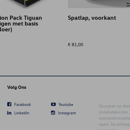
ion Pack Tiguan
Spatlap, voorkant
igen met basis
loer)
€ 81,00
Volg Ons
Facebook
Youtube
De prijzen op deze 
installatiekosten
LinkedIn
Instagram
eventuele instal
agent. De advies