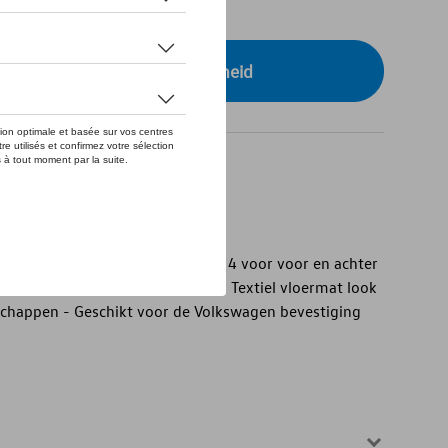
tock
r uw dealer voor beschikbaarheid
at" vloermatten van textiel
t" textiel vloermatten - Set van 4 voor voor en achter
aatwerk en antislip - Duurzaam - Textiel vloermat look
chappen - Geschikt voor de Volkswagen bevestiging