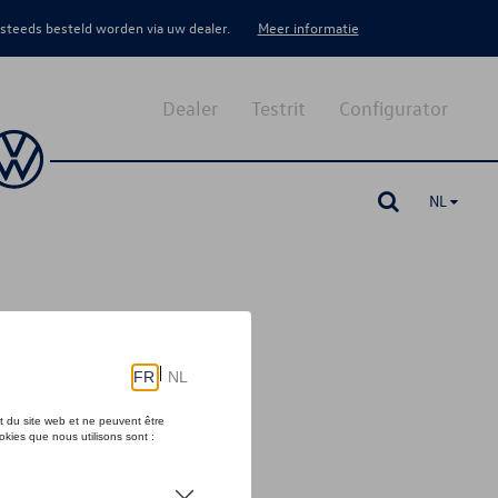
 steeds besteld worden via uw dealer.
Meer informatie
Dealer
Testrit
Configurator
NL