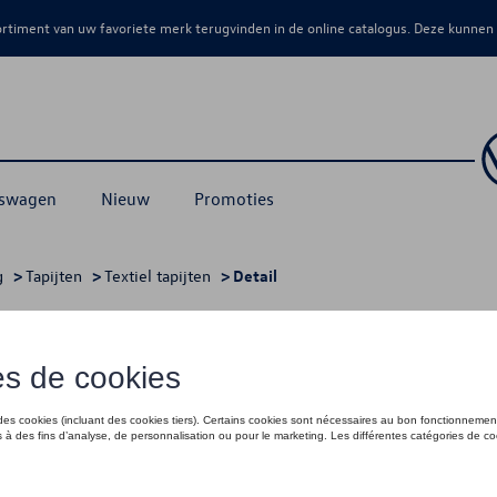
sortiment van uw favoriete merk terugvinden in de online catalogus. Deze kunnen
kswagen
Nieuw
Promoties
g
>
Tapijten
>
Textiel tapijten
> Detail
hter, Optimat 3D, Zwart
€ 92,00