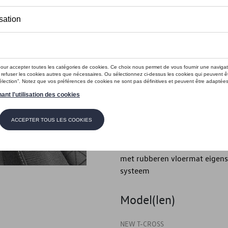
Dit product is momenteel niet op s
Contactee
Introductie
- Volkswagen originele "Optim
Beschrijving
- Volkswagen originele "Optima
- Met voertuig belettering - M
met rubberen vloermat eigens
systeem
Model(len)
NEW T-CROSS