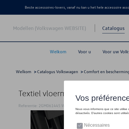
Beste accessoires-lovers, vanaf nu kan u het hele accessoire as
Modellen (Volkswagen WEBSITE)
Catalogus
Welkom
Voor u
Voor uw Vol
Welkom
>
Catalogus Volkswagen
>
Comfort en beschermin
Textiel vloermatten, Voor en ac
Referentie: 2GM061445 WGK