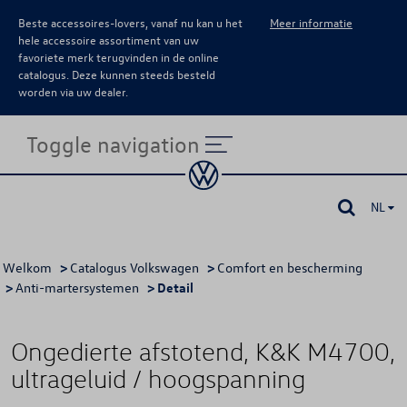
Beste accessoires-lovers, vanaf nu kan u het
Meer informatie
hele accessoire assortiment van uw
favoriete merk terugvinden in de online
catalogus. Deze kunnen steeds besteld
worden via uw dealer.
Toggle navigation
NL
Welkom
>
Catalogus Volkswagen
>
Comfort en bescherming
>
Anti-martersystemen
> Detail
Ongedierte afstotend, K&K M4700,
ultrageluid / hoogspanning