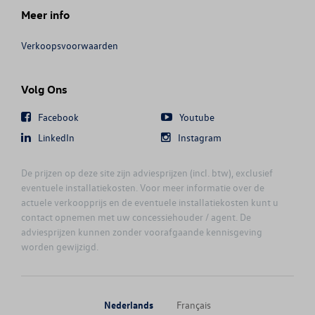
GOLF (UNIQUEMENT DE STOCK)
Meer info
GOLF CABRIOLET
Verkoopsvoorwaarden
GOLF SPORTSVAN
Volg Ons
GOLF VARIANT
Facebook
Youtube
LinkedIn
Instagram
GOLF VARIANT (UNIQUEMENT DE ST
De prijzen op deze site zijn adviesprijzen (incl. btw), exclusief
eventuele installatiekosten. Voor meer informatie over de
JETTA
actuele verkoopprijs en de eventuele installatiekosten kunt u
contact opnemen met uw concessiehouder / agent. De
MULTIVAN
adviesprijzen kunnen zonder voorafgaande kennisgeving
worden gewijzigd.
NEW AMAROK
NEW ARTEON
Nederlands
Français