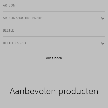
ARTEON
ARTEON SHOOTING BRAKE
BEETLE
BEETLE CABRIO
CADDY
Alles laden
CADDY & CADDY MAXI
CADDY 4
Aanbevolen producten
CADDY CARGO
CADDY VAN & MAXI VAN