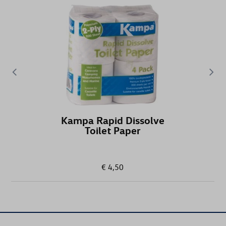
CARAVELLE
CC
CRAFTER
CRAFTER CHÂSSIS
Kampa Rapid Dissolve
CRAFTER FOURGON
Toilet Paper
CRAFTER PICK-UP
€ 4,50
EOS
GOLF