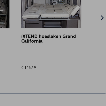
iXTEND hoeslaken Grand
Dakdr
California
€ 146,49
€ 440,