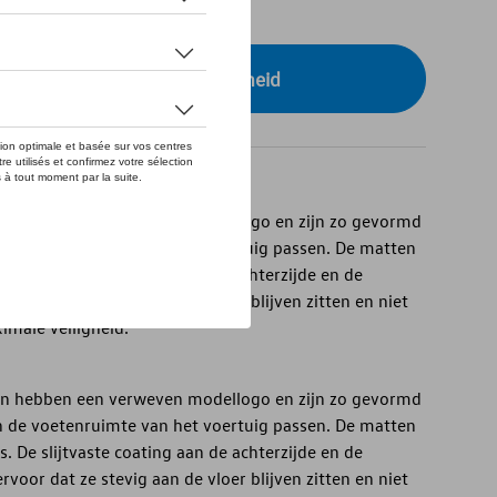
tock
r uw dealer voor beschikbaarheid
en hebben een verweven modellogo en zijn zo gevormd
 en de voetenruimte van het voertuig passen. De matten
. De slijtvaste coating aan de achterzijde en de
oor dat ze stevig aan de vloer blijven zitten en niet
imale veiligheid.
en hebben een verweven modellogo en zijn zo gevormd
 en de voetenruimte van het voertuig passen. De matten
. De slijtvaste coating aan de achterzijde en de
oor dat ze stevig aan de vloer blijven zitten en niet