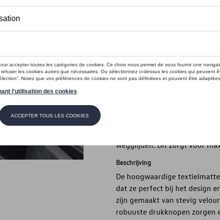
Dit product is momenteel niet op s
Contactee
Introductie
De hoogwaardige textielmatt
dat ze perfect bij het design
zijn gemaakt van stevig velours
robuuste drukknopen zorgen erv
wegglijden. Dit zorgt voor max
Beschrijving
De hoogwaardige textielmatt
dat ze perfect bij het design
zijn gemaakt van stevig velours
robuuste drukknopen zorgen erv