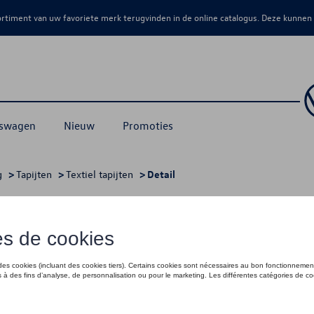
sortiment van uw favoriete merk terugvinden in de online catalogus. Deze kunnen
kswagen
Nieuw
Promoties
g
>
Tapijten
>
Textiel tapijten
> Detail
rt, Premium met opschrift
€ 97,01