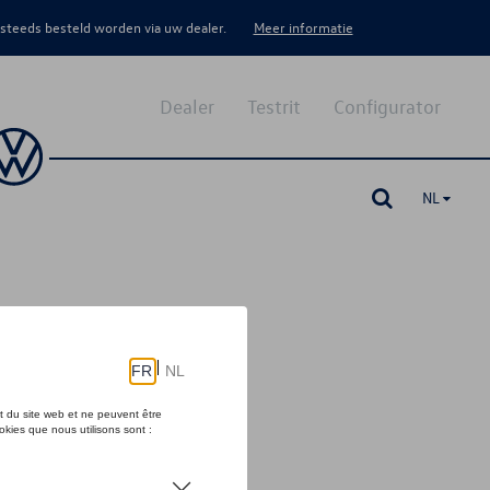
 steeds besteld worden via uw dealer.
Meer informatie
Dealer
Testrit
Configurator
NL