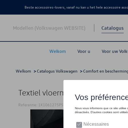
Beste accessoires-lovers, vanaf nu kan u het hele accessoire as
Modellen (Volkswagen WEBSITE)
Catalogus
Welkom
Voor u
Voor uw Vol
Welkom
>
Catalogus Volkswagen
>
Comfort en beschermin
Textiel vloermatten, Front, Zwa
Referentie: 1K1061275PSWGK